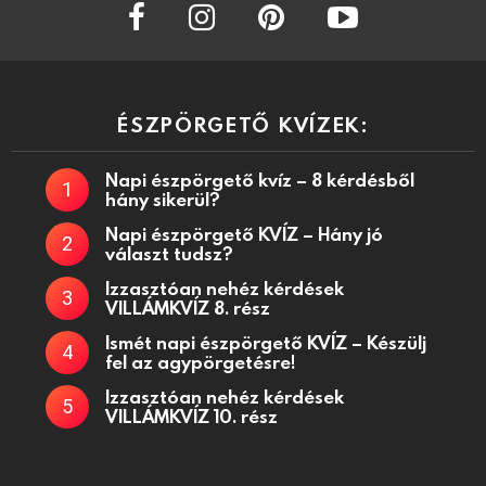
facebook
instagram
pinterest
youtube
ÉSZPÖRGETŐ KVÍZEK:
Napi észpörgető kvíz – 8 kérdésből
hány sikerül?
Napi észpörgető KVÍZ – Hány jó
választ tudsz?
Izzasztóan nehéz kérdések
VILLÁMKVÍZ 8. rész
Ismét napi észpörgető KVÍZ – Készülj
fel az agypörgetésre!
Izzasztóan nehéz kérdések
VILLÁMKVÍZ 10. rész