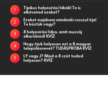
Tipikus helyesírási hibák! Te is
elköveted ezeket?
Ezeket majdnem mindenki rosszul írja!
Te köztük vagy?
8 helyesírási hiba, amit muszáj
elkerülnöd! KVÍZ
Hogy írjuk helyesen ezt a 8 magyar
településnevet? TUDÁSPRÓBA KVÍZ
LY vagy J? Mind a 8 szót tudod
helyesen? KVÍZ
Kvízjátékok, fejtörő kérdések, kvízek oldala
Kapcsolat
Adatkezelési tájékoztató
Küldj be kvízt!
Partnerek
Médiaajánlat
Powered by
WordPress