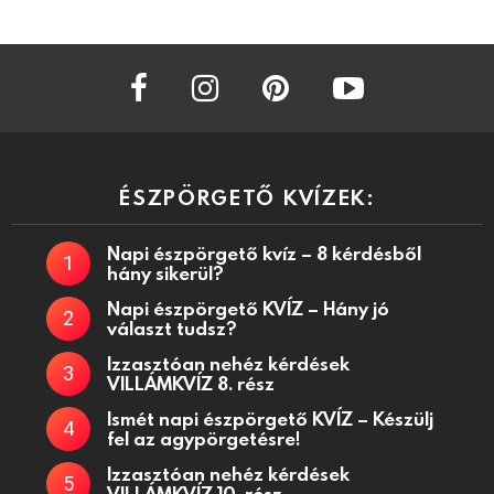
facebook
instagram
pinterest
youtube
ÉSZPÖRGETŐ KVÍZEK:
Napi észpörgető kvíz – 8 kérdésből
hány sikerül?
Napi észpörgető KVÍZ – Hány jó
választ tudsz?
Izzasztóan nehéz kérdések
VILLÁMKVÍZ 8. rész
Ismét napi észpörgető KVÍZ – Készülj
fel az agypörgetésre!
Izzasztóan nehéz kérdések
VILLÁMKVÍZ 10. rész