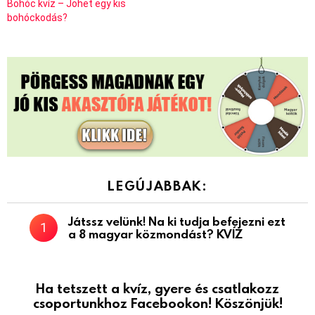
Bohóc kvíz – Jöhet egy kis
bohóckodás?
LEGÚJABBAK:
Játssz velünk! Na ki tudja befejezni ezt
a 8 magyar közmondást? KVÍZ
Ha tetszett a kvíz, gyere és csatlakozz
csoportunkhoz Facebookon! Köszönjük!