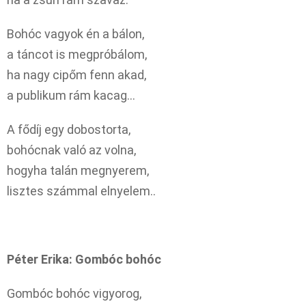
Bohóc vagyok én a bálon,
a táncot is megpróbálom,
ha nagy cipőm fenn akad,
a publikum rám kacag…
A fődíj egy dobostorta,
bohócnak való az volna,
hogyha talán megnyerem,
lisztes számmal elnyelem..
Péter Erika: Gombóc bohóc
Gombóc bohóc vigyorog,