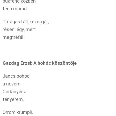
bukfenc közben
fenn marad.
Tótágast áll, kézen jár,
résen légy, mert
megtréfál!
Gazdag Erzsi: A bohóc köszöntője
Jancsibohóc
a nevem.
Cintányér a
tenyerem.
Orrom krumpli,