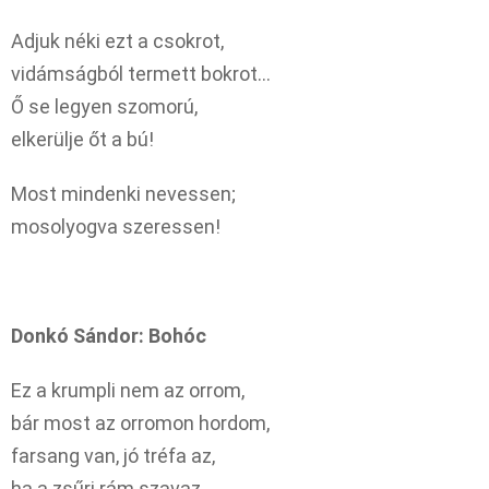
Adjuk néki ezt a csokrot,
vidámságból termett bokrot…
Ő se legyen szomorú,
elkerülje őt a bú!
Most mindenki nevessen;
mosolyogva szeressen!
Donkó Sándor: Bohóc
Ez a krumpli nem az orrom,
bár most az orromon hordom,
farsang van, jó tréfa az,
ha a zsűri rám szavaz.