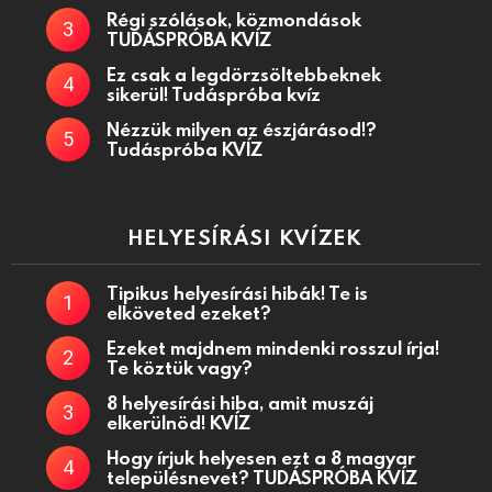
Régi szólások, közmondások
TUDÁSPRÓBA KVÍZ
Ez csak a legdörzsöltebbeknek
sikerül! Tudáspróba kvíz
Nézzük milyen az észjárásod!?
Tudáspróba KVÍZ
HELYESÍRÁSI KVÍZEK
Tipikus helyesírási hibák! Te is
elköveted ezeket?
Ezeket majdnem mindenki rosszul írja!
Te köztük vagy?
8 helyesírási hiba, amit muszáj
elkerülnöd! KVÍZ
Hogy írjuk helyesen ezt a 8 magyar
településnevet? TUDÁSPRÓBA KVÍZ