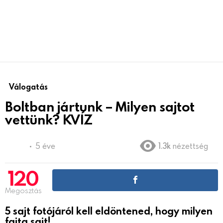
Válogatás
Boltban jártunk – Milyen sajtot
vettünk? KVÍZ
5 éve
1.3k
nézettség
120
Megosztás
5 sajt fotójáról kell eldöntened, hogy milyen
fajta sajt!