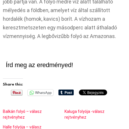
jobb partja van. A folyó medre víz alatt található
mélyedés a földben, amelyet víz által szállított
hordalék (homok, kavics) borít. A vízhozam a
keresztmetszeten egy másodperc alatt áthaladó
vízmennyiség. A legbővizűbb folyó az Amazonas.
Írd meg az eredményed!
Share this:
WhatsApp
Balkán folyó – válasz
Kaluga folyója -válasz
rejtvényhez
rejtvényhez
Halle folyója – válasz