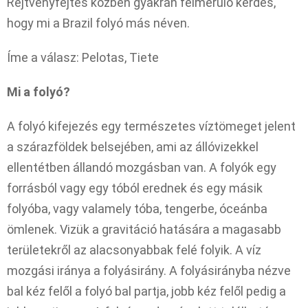
Rejtvényfejtés közben gyakran felmerülő kérdés,
hogy mi a Brazil folyó más néven.
Íme a válasz: Pelotas, Tiete
Mi a folyó?
A folyó kifejezés egy természetes víztömeget jelent
a szárazföldek belsejében, ami az állóvizekkel
ellentétben állandó mozgásban van. A folyók egy
forrásból vagy egy tóból erednek és egy másik
folyóba, vagy valamely tóba, tengerbe, óceánba
ömlenek. Vizük a gravitáció hatására a magasabb
területekről az alacsonyabbak felé folyik. A víz
mozgási iránya a folyásirány. A folyásirányba nézve
bal kéz felől a folyó bal partja, jobb kéz felől pedig a