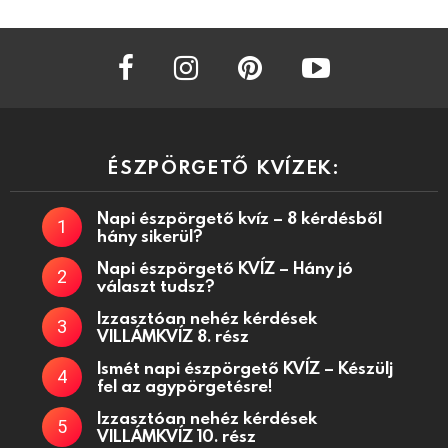
facebook
instagram
pinterest
youtube
ÉSZPÖRGETŐ KVÍZEK:
Napi észpörgető kvíz – 8 kérdésből
hány sikerül?
Napi észpörgető KVÍZ – Hány jó
választ tudsz?
Izzasztóan nehéz kérdések
VILLÁMKVÍZ 8. rész
Ismét napi észpörgető KVÍZ – Készülj
fel az agypörgetésre!
Izzasztóan nehéz kérdések
VILLÁMKVÍZ 10. rész