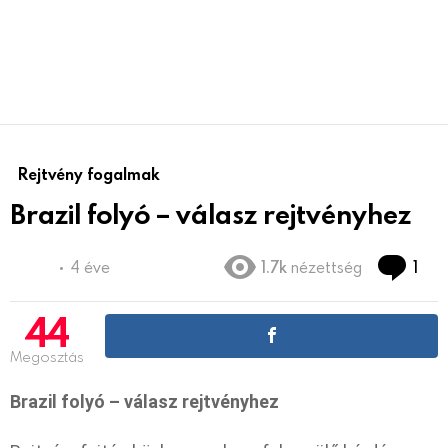
Rejtvény fogalmak
Brazil folyó – válasz rejtvényhez
Co
4 éve
1.7k
nézettség
1
44
Megosztás
Brazil folyó – válasz rejtvényhez