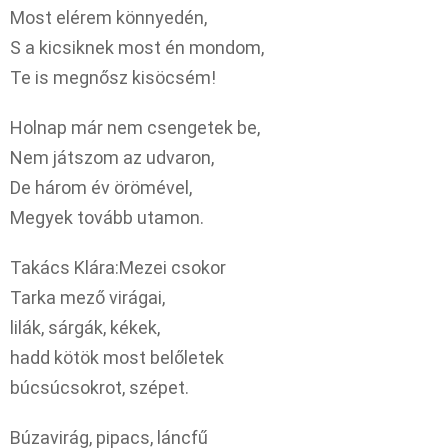
Most elérem könnyedén,
S a kicsiknek most én mondom,
Te is megnősz kisöcsém!
Holnap már nem csengetek be,
Nem játszom az udvaron,
De három év örömével,
Megyek tovább utamon.
Takács Klára:Mezei csokor
Tarka mező virágai,
lilák, sárgák, kékek,
hadd kötök most belőletek
búcsúcsokrot, szépet.
Búzavirág, pipacs, láncfű