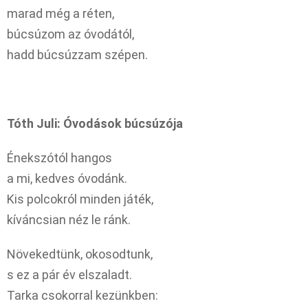
marad még a réten,
búcsúzom az óvodától,
hadd búcsúzzam szépen.
Tóth Juli: Óvodások búcsúzója
Énekszótól hangos
a mi, kedves óvodánk.
Kis polcokról minden játék,
kíváncsian néz le ránk.
Növekedtünk, okosodtunk,
s ez a pár év elszaladt.
Tarka csokorral kezünkben: