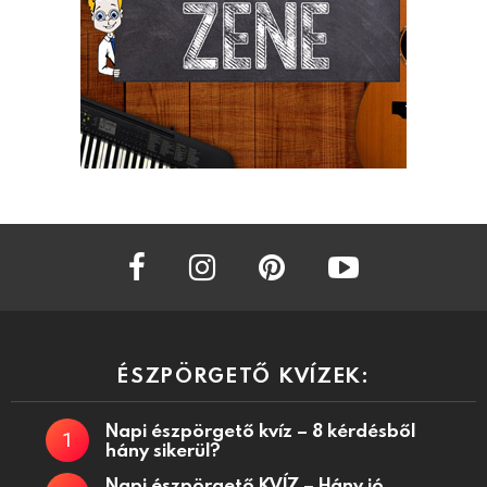
facebook
instagram
pinterest
youtube
ÉSZPÖRGETŐ KVÍZEK:
Napi észpörgető kvíz – 8 kérdésből
hány sikerül?
Napi észpörgető KVÍZ – Hány jó