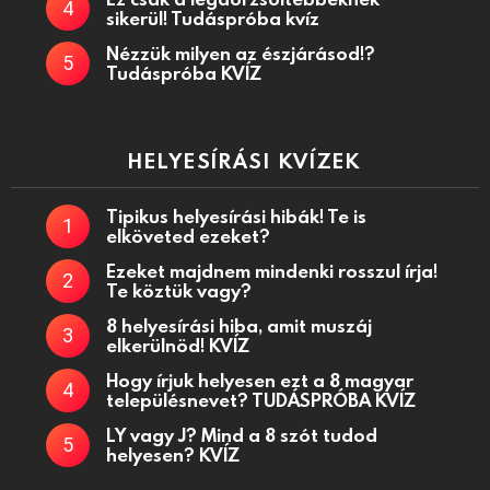
sikerül! Tudáspróba kvíz
Nézzük milyen az észjárásod!?
Tudáspróba KVÍZ
HELYESÍRÁSI KVÍZEK
Tipikus helyesírási hibák! Te is
elköveted ezeket?
Ezeket majdnem mindenki rosszul írja!
Te köztük vagy?
8 helyesírási hiba, amit muszáj
elkerülnöd! KVÍZ
Hogy írjuk helyesen ezt a 8 magyar
településnevet? TUDÁSPRÓBA KVÍZ
LY vagy J? Mind a 8 szót tudod
helyesen? KVÍZ