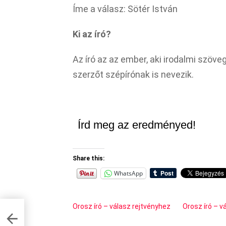
Íme a válasz: Sötér István
Ki az író?
Az író az az ember, aki irodalmi szöve
szerzőt szépírónak is nevezik.
Írd meg az eredményed!
Share this:
WhatsApp
Orosz író – válasz rejtvényhez
Orosz író – v