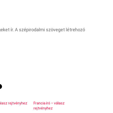
geket ír. A szépirodalmi szöveget létrehozó
álasz rejtvényhez
Francia író – válasz
rejtvényhez