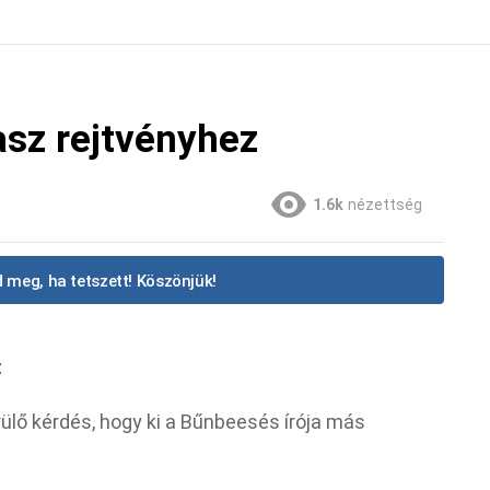
asz rejtvényhez
1.6k
nézettség
 meg, ha tetszett! Köszönjük!
z
ülő kérdés, hogy ki a Bűnbeesés írója más