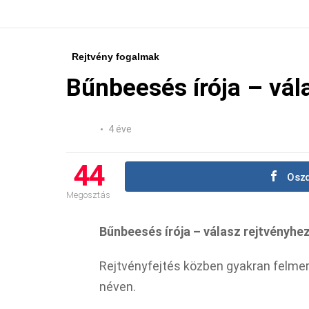
Rejtvény fogalmak
Bűnbeesés írója – vál
4 éve
44
Oszd
Megosztás
Bűnbeesés írója – válasz rejtvényhe
Rejtvényfejtés közben gyakran felmer
néven.