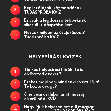
Régi szólások, közmondások
TUDÁSPRÓBA KVÍZ
Ez csak a legdörzsöltebbeknek
sikerül! Tudáspróba kvíz
Nézzük milyen az észjárásod!?
Tudáspróba KVÍZ
HELYESÍRÁSI KVÍZEK
Tipikus helyesírási hibák! Te is
elköveted ezeket?
Ezeket majdnem mindenki rosszul írja!
Te köztük vagy?
8 helyesírási hiba, amit muszáj
elkerülnöd! KVÍZ
Hogy írjuk helyesen ezt a 8 magyar
településnevet? TUDÁSPRÓBA KVÍZ