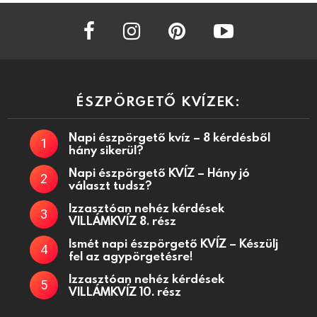
facebook
instagram
pinterest
youtube
ÉSZPÖRGETŐ KVÍZEK:
Napi észpörgető kvíz – 8 kérdésből
hány sikerül?
Napi észpörgető KVÍZ – Hány jó
választ tudsz?
Izzasztóan nehéz kérdések
VILLÁMKVÍZ 8. rész
Ismét napi észpörgető KVÍZ – Készülj
fel az agypörgetésre!
Izzasztóan nehéz kérdések
VILLÁMKVÍZ 10. rész