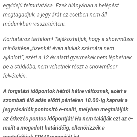
egyidejű felmutatása. Ezek hiányában a belépést
megtagadjuk, a jegy árát ez esetben nem áll
módunkban visszatéríteni.
Korhatáros tartalom! Tájékoztatjuk, hogy a showműsor
minősítése „tizenkét éven aluliak számára nem
ajánlott”, ezért a 12 év alatti gyermekek nem léphetnek
be a stúdióba, nem vehetnek részt a showműsor
felvételén.
A forgatási időpontok hétről hétre változnak, ezért a
szombati élő adás előtti pénteken 18.00-ig kapnak a
jegyvásárlók pontosító e-mailt, melyben megtalálják
az érkezés pontos időpontját! Ha nem találják ezt az e-
mailt a megadott határidőig, ellenőrizzék a
postafiókjuk SPAM mappáját is!