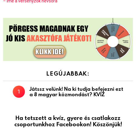
– íme a versenyzők névsora
LEGÚJABBAK:
Játssz velünk! Na ki tudja befejezni ezt
a 8 magyar közmondást? KVÍZ
Ha tetszett a kvíz, gyere és csatlakozz
csoportunkhoz Facebookon! Köszönjük!