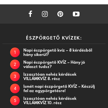
facebook
instagram
pinterest
youtube
ÉSZPÖRGETŐ KVÍZEK:
Napi észpörgető kvíz – 8 kérdésből
hány sikerül?
Napi észpörgető KVÍZ – Hány jó
választ tudsz?
Izzasztóan nehéz kérdések
VILLÁMKVÍZ 8. rész
Ismét napi észpörgető KVÍZ – Készülj
fel az agypörgetésre!
Izzasztóan nehéz kérdések
VILLÁMKVÍZ 10. rész