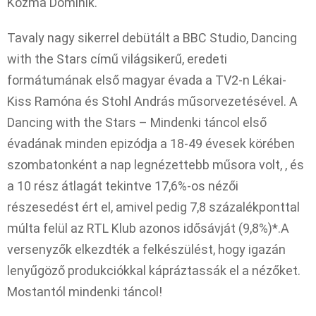
Kozma Dominik.
Tavaly nagy sikerrel debütált a BBC Studio, Dancing
with the Stars című világsikerű, eredeti
formátumának első magyar évada a TV2-n Lékai-
Kiss Ramóna és Stohl András műsorvezetésével. A
Dancing with the Stars – Mindenki táncol első
évadának minden epizódja a 18-49 évesek körében
szombatonként a nap legnézettebb műsora volt, , és
a 10 rész átlagát tekintve 17,6%-os nézői
részesedést ért el, amivel pedig 7,8 százalékponttal
múlta felül az RTL Klub azonos idősávját (9,8%)*.A
versenyzők elkezdték a felkészülést, hogy igazán
lenyűgöző produkciókkal kápráztassák el a nézőket.
Mostantól mindenki táncol!