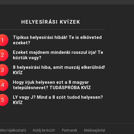
HELYESÍRÁSI KVÍZEK
Tipikus helyesírási hibák! Te is elköveted
ezeket?
Ezeket majdnem mindenki rosszul írja! Te
köztük vagy?
8 helyesírási hiba, amit muszáj elkerülnöd!
KVÍZ
Hogy írjuk helyesen ezt a 8 magyar
településnevet? TUDÁSPRÓBA KVÍZ
LY vagy J? Mind a 8 szót tudod helyesen?
KVÍZ
lési tájékoztató
Küldj be kvízt!
Partnerek
Médiaajánlat