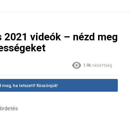
rs 2021 videók – nézd meg
kességeket
1.9k
nézettség
 meg, ha tetszett! Köszönjük!
Hirdetés