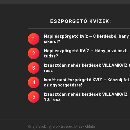
ÉSZPÖRGETŐ KVÍZEK:
Napi észpörgető kvíz – 8 kérdésből hány
sikerül?
Napi észpörgető KVÍZ – Hány jó választ
tudsz?
Izzasztóan nehéz kérdések VILLÁMKVÍZ 
rész
Ismét napi észpörgető KVÍZ – Készülj fel
az agypörgetésre!
Izzasztóan nehéz kérdések VILLÁMKVÍZ
10. rész
Kvízjátékok, fejtörő kérdések, kvízek oldala