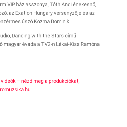
rm VIP háziasszonya, Tóth Andi énekesnő,
ozó, az Exatlon Hungary versenyzője és az
bronzérmes úszó Kozma Dominik.
tudio, Dancing with the Stars című
lső magyar évada a TV2-n Lékai-Kiss Ramóna
 videók – nézd meg a produkciókat,
romuzsika.hu
.