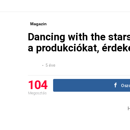
Magazin
Dancing with the sta
a produkciókat, érde
5 éve
104
Oszd
Megosztás