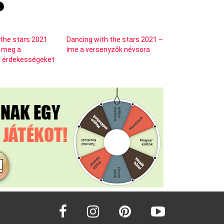
 the stars 2021
Dancing with the stars 2021 –
d meg a
íme a versenyzők névsora
, érdekességeket
facebook
instagram
pinterest
youtube