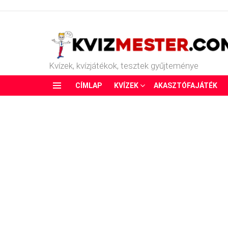
Kvízek, kvízjátékok, tesztek gyűjteménye
CÍMLAP
KVÍZEK
AKASZTÓFAJÁTÉK
Menu