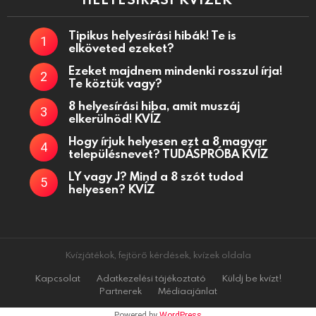
Tipikus helyesírási hibák! Te is
elköveted ezeket?
Ezeket majdnem mindenki rosszul írja!
Te köztük vagy?
8 helyesírási hiba, amit muszáj
elkerülnöd! KVÍZ
Hogy írjuk helyesen ezt a 8 magyar
településnevet? TUDÁSPRÓBA KVÍZ
LY vagy J? Mind a 8 szót tudod
helyesen? KVÍZ
Kvízjátékok, fejtörő kérdések, kvízek oldala
Kapcsolat
Adatkezelési tájékoztató
Küldj be kvízt!
Partnerek
Médiaajánlat
Powered by
WordPress