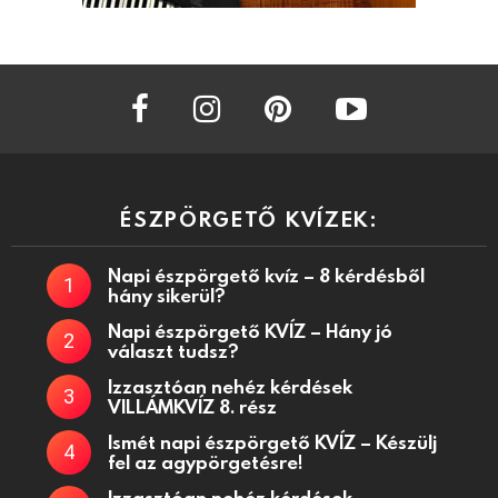
facebook
instagram
pinterest
youtube
ÉSZPÖRGETŐ KVÍZEK:
Napi észpörgető kvíz – 8 kérdésből
hány sikerül?
Napi észpörgető KVÍZ – Hány jó
választ tudsz?
Izzasztóan nehéz kérdések
VILLÁMKVÍZ 8. rész
Ismét napi észpörgető KVÍZ – Készülj
fel az agypörgetésre!
Izzasztóan nehéz kérdések