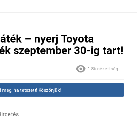
áték – nyerj Toyota
ték szeptember 30-ig tart!
1.8k
nézettség
 meg, ha tetszett! Köszönjük!
Hirdetés