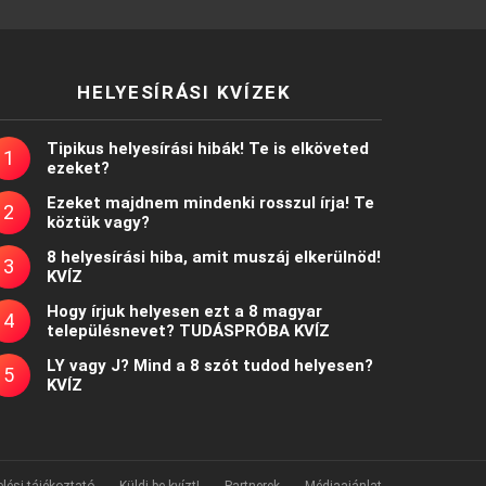
HELYESÍRÁSI KVÍZEK
Tipikus helyesírási hibák! Te is elköveted
ezeket?
Ezeket majdnem mindenki rosszul írja! Te
köztük vagy?
8 helyesírási hiba, amit muszáj elkerülnöd!
KVÍZ
Hogy írjuk helyesen ezt a 8 magyar
településnevet? TUDÁSPRÓBA KVÍZ
LY vagy J? Mind a 8 szót tudod helyesen?
KVÍZ
lési tájékoztató
Küldj be kvízt!
Partnerek
Médiaajánlat