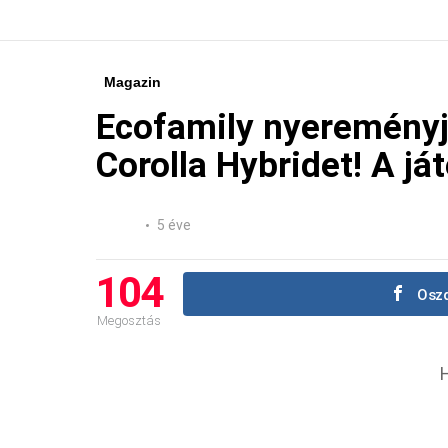
Magazin
Ecofamily nyereményj
Corolla Hybridet! A já
5 éve
104
Oszd
Megosztás