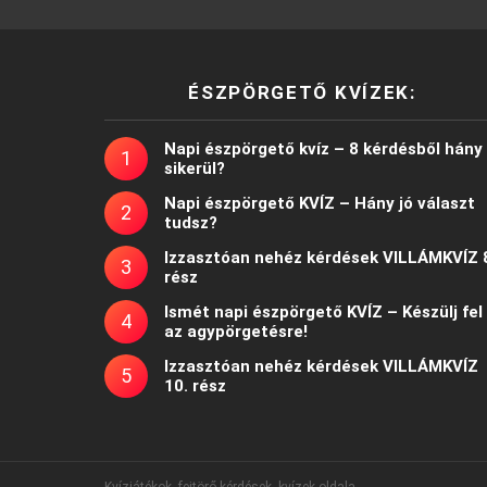
ÉSZPÖRGETŐ KVÍZEK:
Napi észpörgető kvíz – 8 kérdésből hány
sikerül?
Napi észpörgető KVÍZ – Hány jó választ
tudsz?
Izzasztóan nehéz kérdések VILLÁMKVÍZ 
rész
Ismét napi észpörgető KVÍZ – Készülj fel
az agypörgetésre!
Izzasztóan nehéz kérdések VILLÁMKVÍZ
10. rész
Kvízjátékok, fejtörő kérdések, kvízek oldala