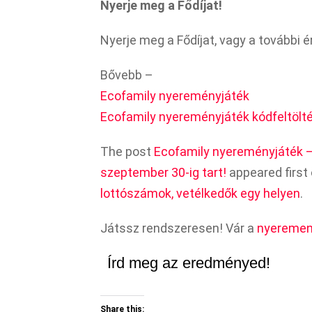
Nyerje meg a Fődíjat!
Nyerje meg a Fődíjat, vagy a további 
Bővebb –
Ecofamily nyereményjáték
Ecofamily nyereményjáték kódfeltölt
The post
Ecofamily nyereményjáték – 
szeptember 30-ig tart!
appeared first
lottószámok, vetélkedők egy helyen
.
Játssz rendszeresen! Vár a
nyeremen
Írd meg az eredményed!
Share this: