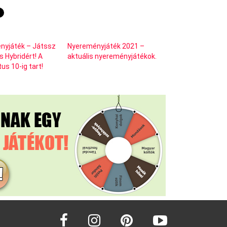
nyjáték – Játssz
Nyereményjáték 2021 –
s Hybridért! A
aktuális nyereményjátékok.
us 10-ig tart!
facebook
instagram
pinterest
youtube