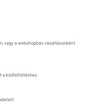
en, vagy a webshopban vásárlásonként
t a kódfeltöltéshez.
adatait!