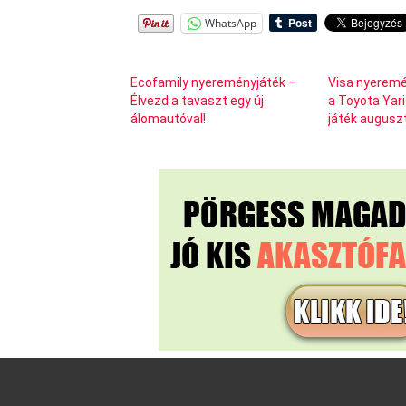
WhatsApp
Ecofamily nyereményjáték –
Visa nyeremé
Élvezd a tavaszt egy új
a Toyota Yari
álomautóval!
játék auguszt