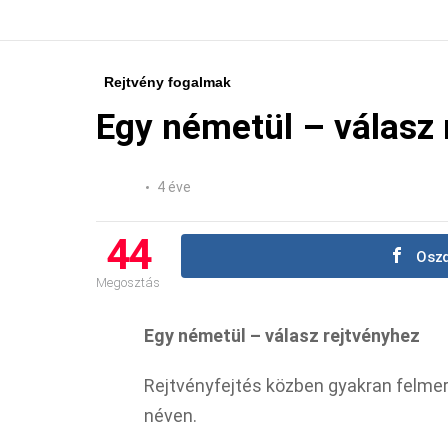
Rejtvény fogalmak
Egy németül – válasz 
4 éve
44
Oszd
Megosztás
Egy németül – válasz rejtvényhez
Rejtvényfejtés közben gyakran felme
néven.