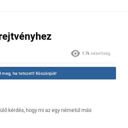
rejtvényhez
1.7k
nézettség
 meg, ha tetszett! Köszönjük!
rülő kérdés, hogy mi az egy németül más