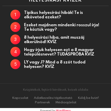
Tipikus helyesírási hibák! Te is
elköveted ezeket?
Ezeket majdnem mindenki rosszul írja!
Te köztük vagy?
8 helyesírási hiba, amit muszáj
elkerülnöd! KVÍZ
Hogy írjuk helyesen ezt a 8 magyar
településnevet? TUDÁSPRÓBA KVÍZ
LY vagy J? Mind a 8 szót tudod
helyesen? KVÍZ
Kvízjátékok, fejtörő kérdések, kvízek oldala
Kapcsolat
Adatkezelési tájékoztató
Küldj be kvízt!
Partnerek
Médiaajánlat
Powered by
WordPress