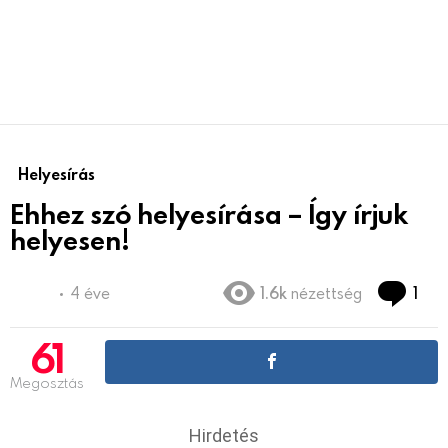
Helyesírás
Ehhez szó helyesírása – Így írjuk
helyesen!
Co
4 éve
1.6k
nézettség
1
61
Megosztás
Hirdetés