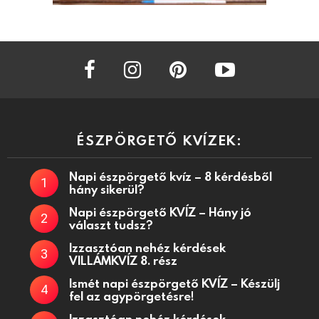
facebook
instagram
pinterest
youtube
ÉSZPÖRGETŐ KVÍZEK:
Napi észpörgető kvíz – 8 kérdésből
hány sikerül?
Napi észpörgető KVÍZ – Hány jó
választ tudsz?
Izzasztóan nehéz kérdések
VILLÁMKVÍZ 8. rész
Ismét napi észpörgető KVÍZ – Készülj
fel az agypörgetésre!
Izzasztóan nehéz kérdések