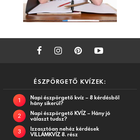
facebook
instagram
pinterest
youtube
ÉSZPÖRGETŐ KVÍZEK:
Napi észpörgető kvíz – 8 kérdésből
hány sikerül?
Napi észpörgető KVÍZ – Hány jó
választ tudsz?
Izzasztóan nehéz kérdések
VILLÁMKVÍZ 8. rész