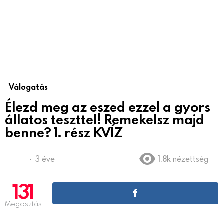
Válogatás
Élezd meg az eszed ezzel a gyors
állatos teszttel! Remekelsz majd
benne? 1. rész KVÍZ
3 éve
1.8k
nézettség
131
Megosztás