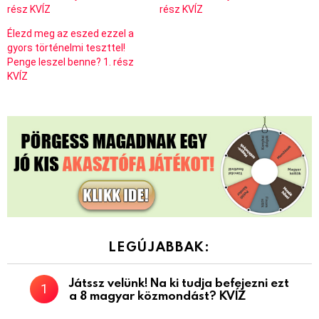
rész KVÍZ
rész KVÍZ
Élezd meg az eszed ezzel a
gyors történelmi teszttel!
Penge leszel benne? 1. rész
KVÍZ
LEGÚJABBAK:
Játssz velünk! Na ki tudja befejezni ezt
a 8 magyar közmondást? KVÍZ