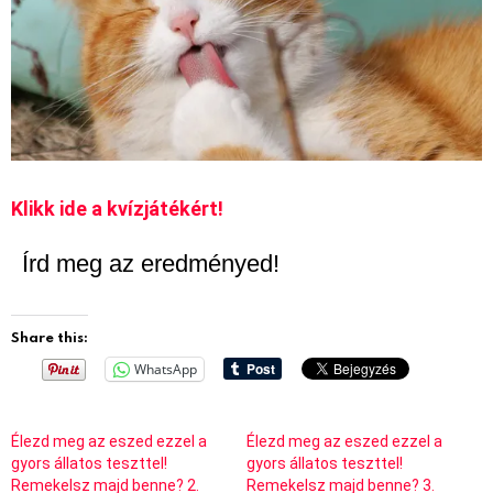
Klikk ide a kvízjátékért!
Írd meg az eredményed!
Share this:
WhatsApp
Élezd meg az eszed ezzel a
Élezd meg az eszed ezzel a
gyors állatos teszttel!
gyors állatos teszttel!
Remekelsz majd benne? 2.
Remekelsz majd benne? 3.