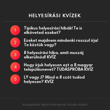
HELYESÍRÁSI KVÍZEK
Tipikus helyesírási hibák! Te is
elköveted ezeket?
Ezeket majdnem mindenki rosszul írja!
Te köztük vagy?
8 helyesírási hiba, amit muszáj
elkerülnöd! KVÍZ
Hogy írjuk helyesen ezt a 8 magyar
településnevet? TUDÁSPRÓBA KVÍZ
LY vagy J? Mind a 8 szót tudod
helyesen? KVÍZ
Kvízjátékok, fejtörő kérdések, kvízek oldala