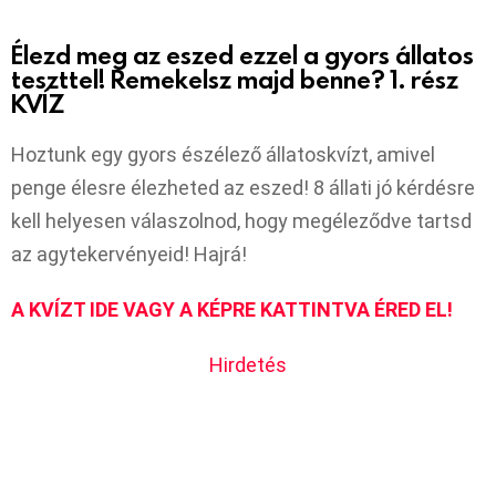
Élezd meg az eszed ezzel a gyors állatos
teszttel! Remekelsz majd benne? 1. rész
KVÍZ
Hoztunk egy gyors észélező állatoskvízt, amivel
penge élesre élezheted az eszed! 8 állati jó kérdésre
kell helyesen válaszolnod, hogy megéleződve tartsd
az agytekervényeid! Hajrá!
A KVÍZT IDE VAGY A KÉPRE KATTINTVA ÉRED EL!
Hirdetés