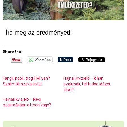
Írd meg az eredményed!
Share this:
WhatsApp
Fangli, hóbli, trógli! Mi van?
Hajnali kvízlelő – kihalt
Szakmák szavai kvíz!
szakmák, fel tudod idézni
őket?
Hajnali kvízlelő – Régi
szakmákban otthon vagy?