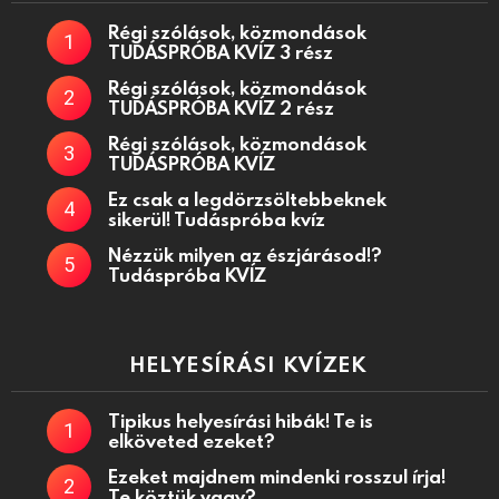
Régi szólások, közmondások
TUDÁSPRÓBA KVÍZ 3 rész
Régi szólások, közmondások
TUDÁSPRÓBA KVÍZ 2 rész
Régi szólások, közmondások
TUDÁSPRÓBA KVÍZ
Ez csak a legdörzsöltebbeknek
sikerül! Tudáspróba kvíz
Nézzük milyen az észjárásod!?
Tudáspróba KVÍZ
HELYESÍRÁSI KVÍZEK
Tipikus helyesírási hibák! Te is
elköveted ezeket?
Ezeket majdnem mindenki rosszul írja!
Te köztük vagy?