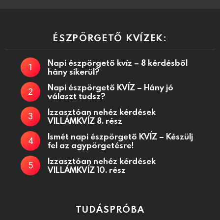
ÉSZPÖRGETŐ KVÍZEK:
Napi észpörgető kvíz – 8 kérdésből
hány sikerül?
Napi észpörgető KVÍZ – Hány jó
választ tudsz?
Izzasztóan nehéz kérdések
VILLÁMKVÍZ 8. rész
Ismét napi észpörgető KVÍZ – Készülj
fel az agypörgetésre!
Izzasztóan nehéz kérdések
VILLÁMKVÍZ 10. rész
TUDÁSPRÓBA