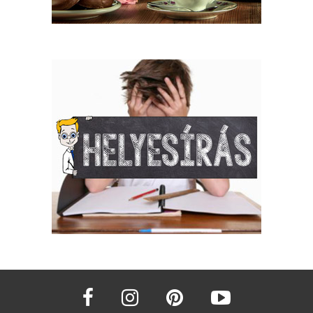
facebook
instagram
pinterest
youtube