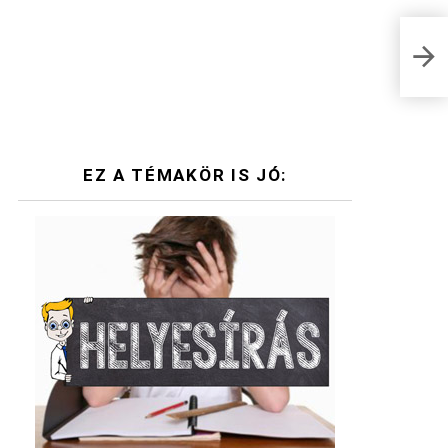
Érde
ezek
EZ A TÉMAKÖR IS JÓ: