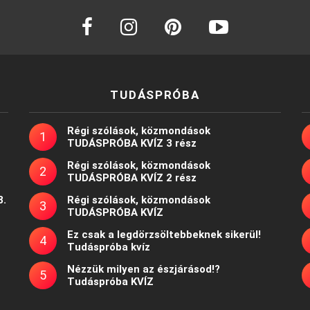
facebook
instagram
pinterest
youtube
TUDÁSPRÓBA
Régi szólások, közmondások
TUDÁSPRÓBA KVÍZ 3 rész
Régi szólások, közmondások
TUDÁSPRÓBA KVÍZ 2 rész
8.
Régi szólások, közmondások
TUDÁSPRÓBA KVÍZ
Ez csak a legdörzsöltebbeknek sikerül!
Tudáspróba kvíz
Nézzük milyen az észjárásod!?
Tudáspróba KVÍZ