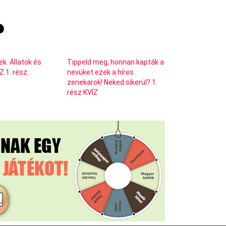
k. Állatok és
Tippeld meg, honnan kapták a
Z 1. rész
nevüket ezek a híres
zenekarok! Neked sikerül? 1.
rész KVÍZ