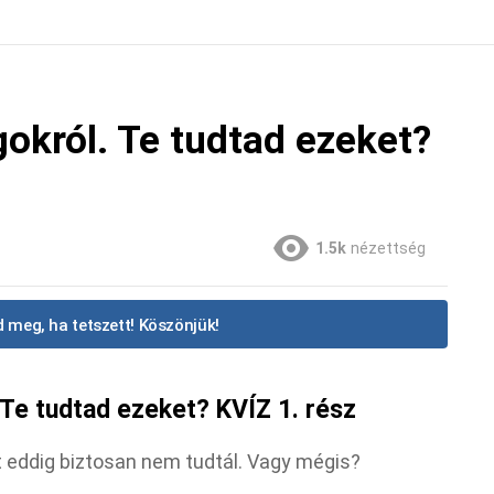
okról. Te tudtad ezeket?
1.5k
nézettség
 meg, ha tetszett! Köszönjük!
Te tudtad ezeket? KVÍZ 1. rész
 eddig biztosan nem tudtál. Vagy mégis?