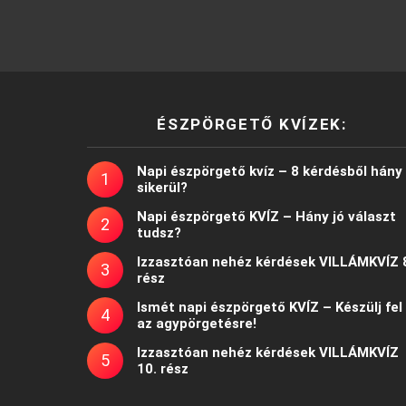
ÉSZPÖRGETŐ KVÍZEK:
Napi észpörgető kvíz – 8 kérdésből hány
sikerül?
Napi észpörgető KVÍZ – Hány jó választ
tudsz?
Izzasztóan nehéz kérdések VILLÁMKVÍZ 
rész
Ismét napi észpörgető KVÍZ – Készülj fel
az agypörgetésre!
Izzasztóan nehéz kérdések VILLÁMKVÍZ
10. rész