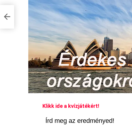
agad,
VÍZ
Klikk ide a kvízjátékért!
Írd meg az eredményed!