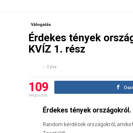
Válogatás
Érdekes tények ország
KVÍZ 1. rész
3 éve
109
Oszd
Megosztás
Érdekes tények országokról. 
Random kérdések országokról, amiket