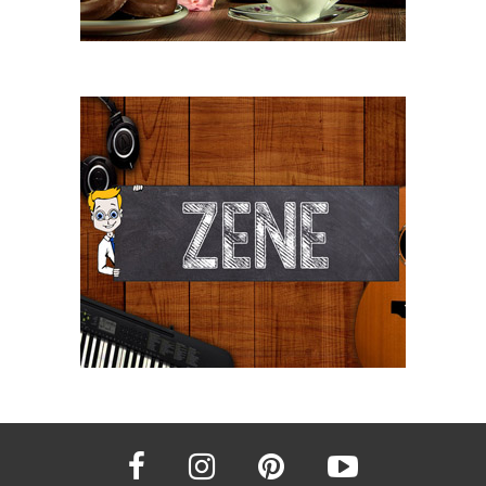
facebook
instagram
pinterest
youtube