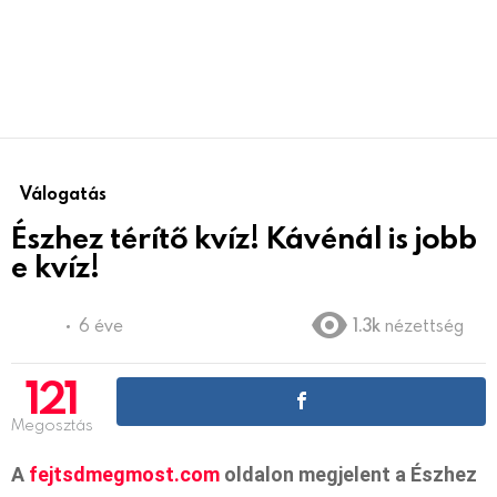
Válogatás
Észhez térítő kvíz! Kávénál is jobb
e kvíz!
6 éve
1.3k
nézettség
121
Megosztás
A
fejtsdmegmost.com
oldalon megjelent a Észhez