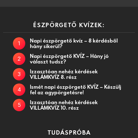
ÉSZPÖRGETŐ KVÍZEK:
Napi észpörgető kvíz – 8 kérdésből
hány sikerül?
Napi észpörgető KVÍZ – Hány jó
választ tudsz?
Izzasztóan nehéz kérdések
VILLÁMKVÍZ 8. rész
Ismét napi észpörgető KVÍZ – Készülj
fel az agypörgetésre!
Izzasztóan nehéz kérdések
VILLÁMKVÍZ 10. rész
TUDÁSPRÓBA