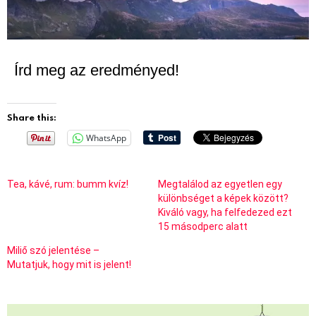
Írd meg az eredményed!
Share this:
WhatsApp
Tea, kávé, rum: bumm kvíz!
Megtalálod az egyetlen egy
különbséget a képek között?
Kiváló vagy, ha felfedezed ezt
15 másodperc alatt
Miliő szó jelentése –
Mutatjuk, hogy mit is jelent!