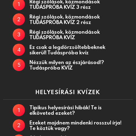
Régi szólások, közmondások
TUDÁSPRÓBA KVÍZ 3 rész
Régi szólások, közmondások
TUDÁSPRÓBA KVÍZ 2 rész
Régi szólások, közmondások
TUDÁSPRÓBA KVÍZ
Ez csak a legdörzsöltebbeknek
sikerül! Tudáspróba kvíz
Nézzük milyen az észjárásod!?
Tudáspróba KVÍZ
HELYESÍRÁSI KVÍZEK
Tipikus helyesírási hibák! Te is
elköveted ezeket?
Ezeket majdnem mindenki rosszul írja!
Te köztük vagy?