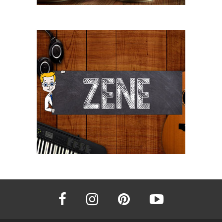
facebook
instagram
pinterest
youtube