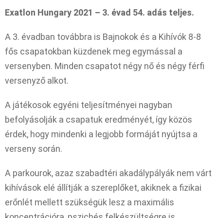
Exatlon Hungary 2021 – 3. évad 54. adás teljes.
A 3. évadban továbbra is Bajnokok és a Kihívók 8-8
fős csapatokban küzdenek meg egymással a
versenyben. Minden csapatot négy nő és négy férfi
versenyző alkot.
A játékosok egyéni teljesítményei nagyban
befolyásolják a csapatuk eredményét, így közös
érdek, hogy mindenki a legjobb formáját nyújtsa a
verseny során.
A parkourok, azaz szabadtéri akadálypályák nem várt
kihívások elé állítják a szereplőket, akiknek a fizikai
erőnlét mellett szükségük lesz a maximális
koncentrációra, pszichés felkészültségre is.