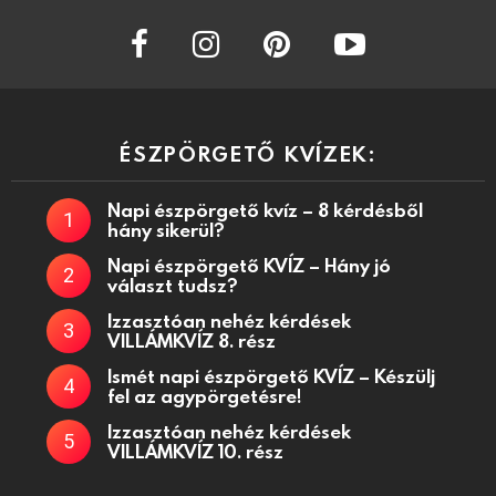
facebook
instagram
pinterest
youtube
ÉSZPÖRGETŐ KVÍZEK:
Napi észpörgető kvíz – 8 kérdésből
hány sikerül?
Napi észpörgető KVÍZ – Hány jó
választ tudsz?
Izzasztóan nehéz kérdések
VILLÁMKVÍZ 8. rész
Ismét napi észpörgető KVÍZ – Készülj
fel az agypörgetésre!
Izzasztóan nehéz kérdések
VILLÁMKVÍZ 10. rész