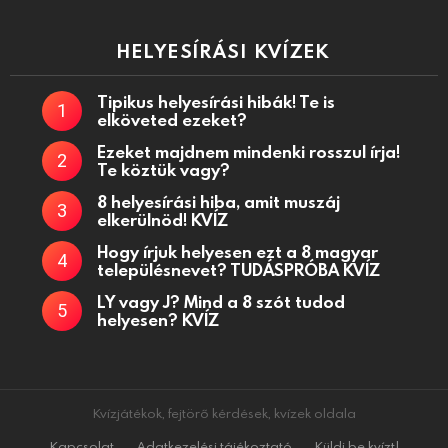
HELYESÍRÁSI KVÍZEK
Tipikus helyesírási hibák! Te is
elköveted ezeket?
Ezeket majdnem mindenki rosszul írja!
Te köztük vagy?
8 helyesírási hiba, amit muszáj
elkerülnöd! KVÍZ
Hogy írjuk helyesen ezt a 8 magyar
településnevet? TUDÁSPRÓBA KVÍZ
LY vagy J? Mind a 8 szót tudod
helyesen? KVÍZ
Kvízjátékok, fejtörő kérdések, kvízek oldala
Kapcsolat
Adatkezelési tájékoztató
Küldj be kvízt!