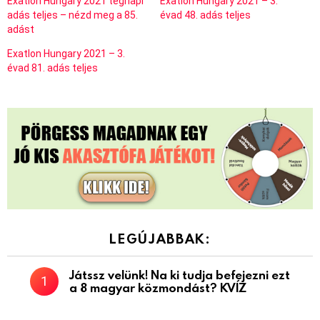
Exatlon Hungary 2021 tegnapi
Exatlon Hungary 2021 – 3.
adás teljes – nézd meg a 85.
évad 48. adás teljes
adást
Exatlon Hungary 2021 – 3.
évad 81. adás teljes
LEGÚJABBAK:
Játssz velünk! Na ki tudja befejezni ezt
a 8 magyar közmondást? KVÍZ