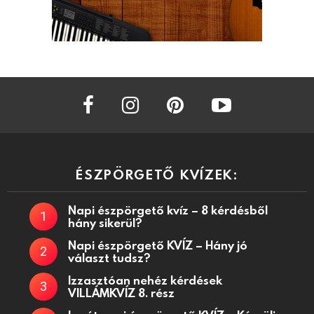
facebook
instagram
pinterest
youtube
ÉSZPÖRGETŐ KVÍZEK:
Napi észpörgető kvíz – 8 kérdésből
hány sikerül?
Napi észpörgető KVÍZ – Hány jó
választ tudsz?
Izzasztóan nehéz kérdések
VILLÁMKVÍZ 8. rész