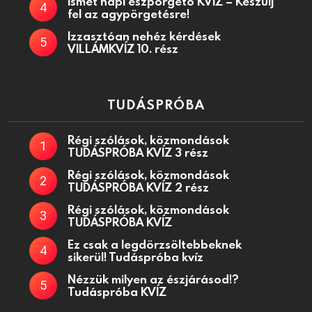
Ismét napi észpörgető KVÍZ – Készülj
fel az agypörgetésre!
Izzasztóan nehéz kérdések
VILLÁMKVÍZ 10. rész
TUDÁSPRÓBA
Régi szólások, közmondások
TUDÁSPRÓBA KVÍZ 3 rész
Régi szólások, közmondások
TUDÁSPRÓBA KVÍZ 2 rész
Régi szólások, közmondások
TUDÁSPRÓBA KVÍZ
Ez csak a legdörzsöltebbeknek
sikerül! Tudáspróba kvíz
Nézzük milyen az észjárásod!?
Tudáspróba KVÍZ