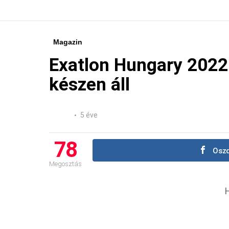
Magazin
Exatlon Hungary 2022
készen áll
5 éve
78
Oszd
Megosztás