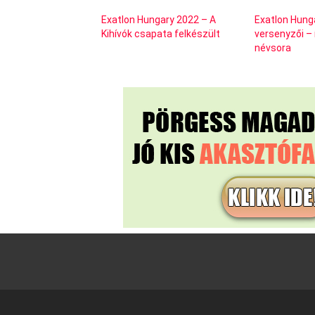
Exatlon Hungary 2022 – A
Exatlon Hung
Kihívók csapata felkészült
versenyzői –
névsora