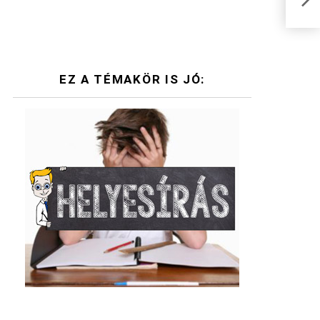
csap
EZ A TÉMAKÖR IS JÓ: