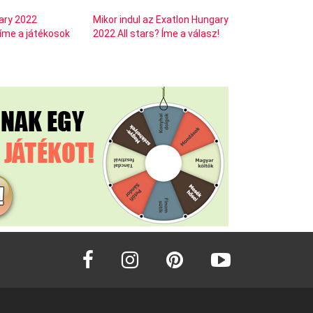
ary 2022
Mikor indul az Exatlon Hungary
 íme a játékosok
2022 All stars? Íme a válasz!
facebook
instagram
pinterest
youtube