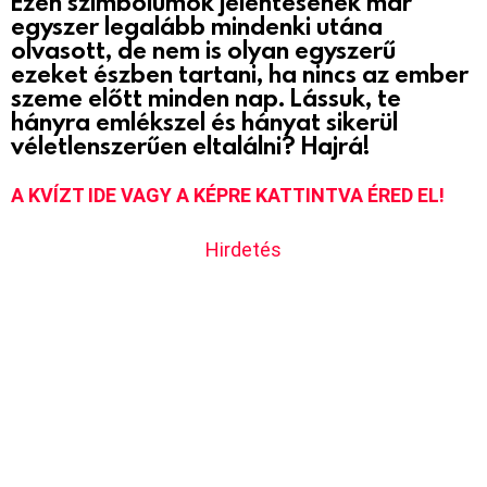
Ezen szimbólumok jelentésének már
egyszer legalább mindenki utána
olvasott, de nem is olyan egyszerű
ezeket észben tartani, ha nincs az ember
szeme előtt minden nap. Lássuk, te
hányra emlékszel és hányat sikerül
véletlenszerűen eltalálni? Hajrá!
A KVÍZT IDE VAGY A KÉPRE KATTINTVA ÉRED EL!
Hirdetés