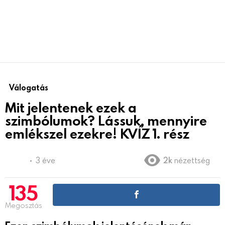
Válogatás
Mit jelentenek ezek a
szimbólumok? Lássuk, mennyire
emlékszel ezekre! KVÍZ 1. rész
3 éve
2k
nézettség
135
Megosztás