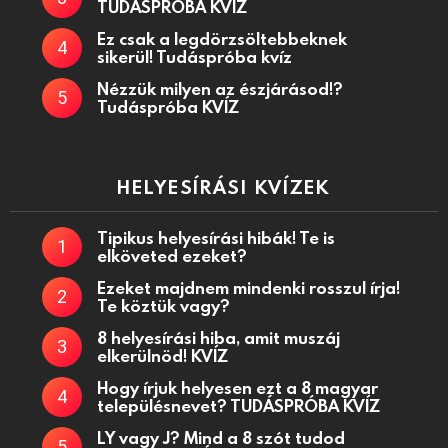
TUDÁSPRÓBA KVÍZ
Ez csak a legdörzsöltebbeknek
sikerül! Tudáspróba kvíz
Nézzük milyen az észjárásod!?
Tudáspróba KVÍZ
HELYESÍRÁSI KVÍZEK
Tipikus helyesírási hibák! Te is
elköveted ezeket?
Ezeket majdnem mindenki rosszul írja!
Te köztük vagy?
8 helyesírási hiba, amit muszáj
elkerülnöd! KVÍZ
Hogy írjuk helyesen ezt a 8 magyar
településnevet? TUDÁSPRÓBA KVÍZ
LY vagy J? Mind a 8 szót tudod