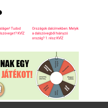
 sláger! Tudod
Országok dalcímekben. Melyik
alszöveget? KVÍZ
a dalszövegből hiányzó
ország? 1. rész KVÍZ
facebook
instagram
pinterest
youtube