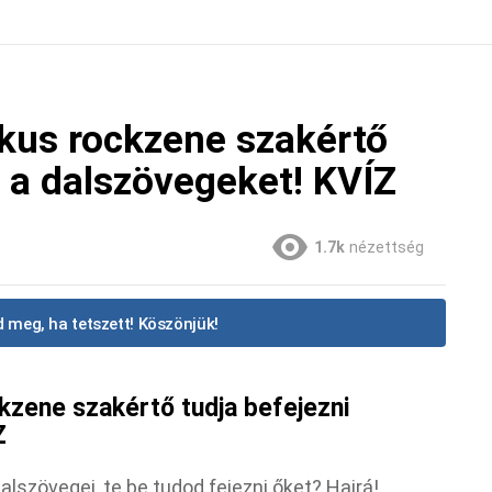
ikus rockzene szakértő
t a dalszövegeket! KVÍZ
1.7k
nézettség
 meg, ha tetszett! Köszönjük!
ckzene szakértő tudja befejezni
Z
lszövegei, te be tudod fejezni őket? Hajrá!