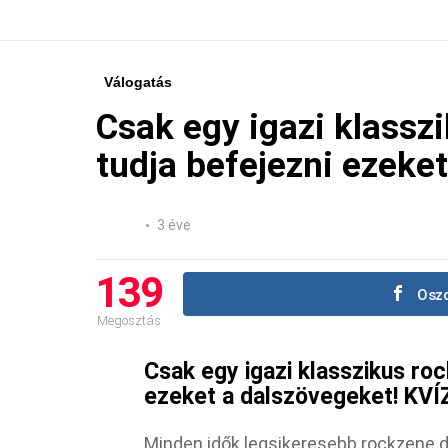
Válogatás
Csak egy igazi klassz
tudja befejezni ezeke
3 éve
139
Oszd
Megosztás
Csak egy igazi klasszikus ro
ezeket a dalszövegeket! KVÍ
Minden idők legsikeresebb rockzene da