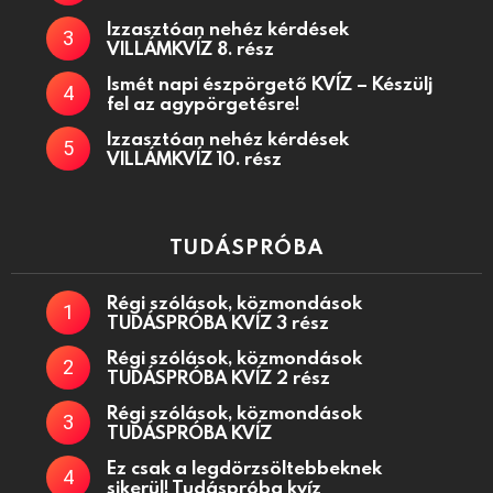
Izzasztóan nehéz kérdések
VILLÁMKVÍZ 8. rész
Ismét napi észpörgető KVÍZ – Készülj
fel az agypörgetésre!
Izzasztóan nehéz kérdések
VILLÁMKVÍZ 10. rész
TUDÁSPRÓBA
Régi szólások, közmondások
TUDÁSPRÓBA KVÍZ 3 rész
Régi szólások, közmondások
TUDÁSPRÓBA KVÍZ 2 rész
Régi szólások, közmondások
TUDÁSPRÓBA KVÍZ
Ez csak a legdörzsöltebbeknek
sikerül! Tudáspróba kvíz