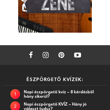
facebook
instagram
pinterest
youtube
ÉSZPÖRGETŐ KVÍZEK:
Napi észpörgető kvíz – 8 kérdésből
hány sikerül?
Napi észpörgető KVÍZ – Hány jó
választ tudsz?