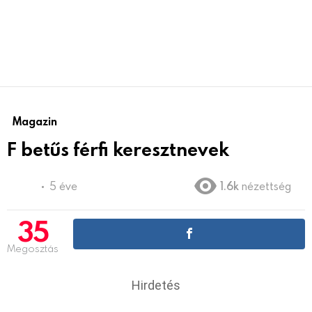
Magazin
F betűs férfi keresztnevek
5 éve
1.6k
nézettség
35
Megosztás
Hirdetés