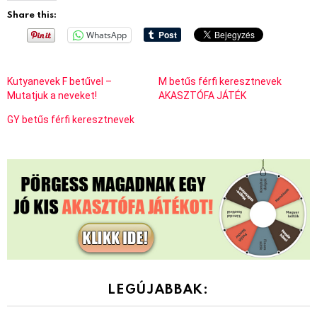
Share this:
WhatsApp
Kutyanevek F betűvel –
M betűs férfi keresztnevek
Mutatjuk a neveket!
AKASZTÓFA JÁTÉK
GY betűs férfi keresztnevek
LEGÚJABBAK: