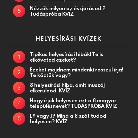
Nézzük milyen az észjárásod!?
Tudáspróba KVÍZ
HELYESÍRÁSI KVÍZEK
Tipikus helyesírási hibák! Te is
elköveted ezeket?
Ezeket majdnem mindenki rosszul írja!
Te köztük vagy?
8 helyesírási hiba, amit muszáj
elkerülnöd! KVÍZ
Hogy írjuk helyesen ezt a 8 magyar
településnevet? TUDÁSPRÓBA KVÍZ
LY vagy J? Mind a 8 szót tudod
helyesen? KVÍZ