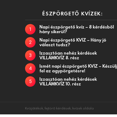
ÉSZPÖRGETŐ KVÍZEK:
Napi észpörgető kvíz – 8 kérdésből
hány sikerül?
Napi észpörgető KVÍZ – Hány jó
választ tudsz?
Izzasztóan nehéz kérdések
VILLÁMKVÍZ 8. rész
Ismét napi észpörgető KVÍZ – Készülj
fel az agypörgetésre!
Izzasztóan nehéz kérdések
VILLÁMKVÍZ 10. rész
Kvízjátékok, fejtörő kérdések, kvízek oldala