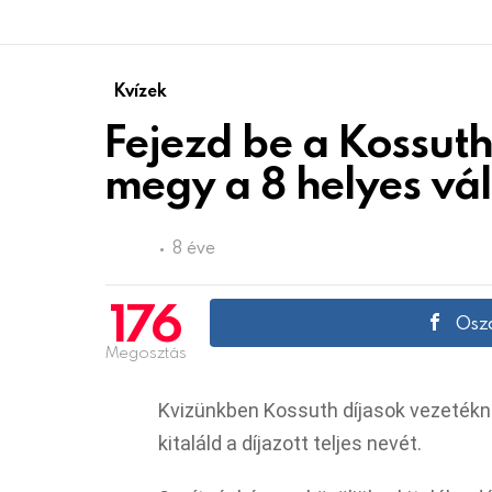
Kvízek
Fejezd be a Kossuth
megy a 8 helyes vá
8 éve
176
Oszd
Megosztás
Kvizünkben Kossuth díjasok vezetékne
kitaláld a díjazott teljes nevét.