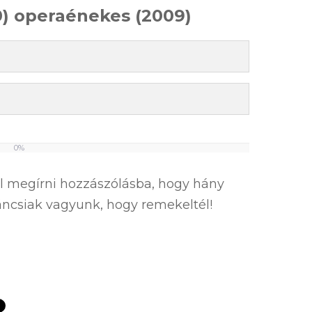
10) operaénekes (2009)
0%
el megírni hozzászólásba, hogy hány
íváncsiak vagyunk, hogy remekeltél!