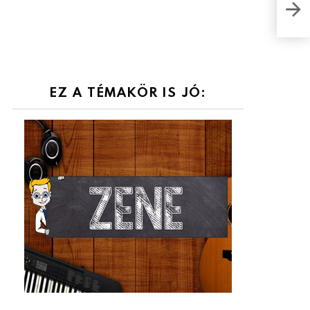
néps
közb
EZ A TÉMAKÖR IS JÓ: