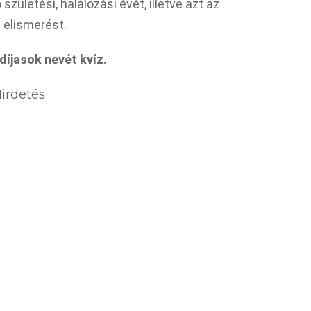
zületési, halálozási évét, illetve azt az
 elismerést.
díjasok nevét kvíz.
irdetés