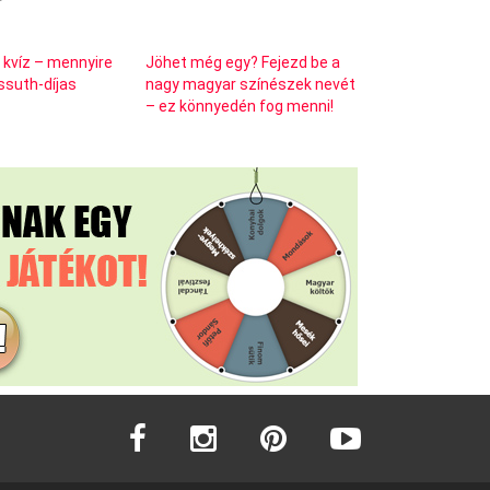
 kvíz – mennyire
Jöhet még egy? Fejezd be a
ssuth-díjas
nagy magyar színészek nevét
– ez könnyedén fog menni!
facebook
instagram
pinterest
youtube