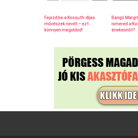
Fejezd be a Kossuth-díjas
Bangó Margit
művészek nevét – ezt
ismered a Ko
könnyen megoldod!
énekesnőt?