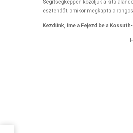
Segítségképpen közöljük a kitalálandó s
esztendőt, amikor megkapta a rangos
Kezdünk, íme a Fejezd be a Kossuth-
H