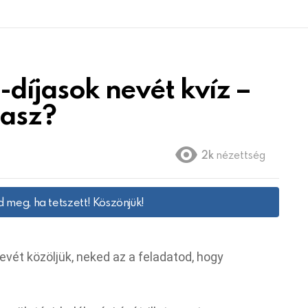
-díjasok nevét kvíz –
lasz?
2k
nézettség
 meg, ha tetszett! Köszönjük!
vét közöljük, neked az a feladatod, hogy