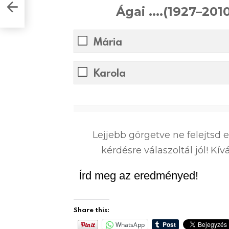
Ágai ....(1927–20
Mária
Karola
0
%
Lejjebb görgetve ne felejtsd 
kérdésre válaszoltál jól! K
Írd meg az eredményed!
Share this:
WhatsApp