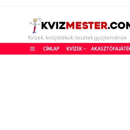
Kvízek, kvízjátékok, tesztek gyűjteménye
CÍMLAP
KVÍZEK
AKASZTÓFAJÁTÉ
Menu