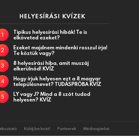
HELYESÍRÁSI KVÍZEK
Tipikus helyesírási hibák! Te is
elköveted ezeket?
Ezeket majdnem mindenki rosszul írja!
Te köztük vagy?
8 helyesírási hiba, amit muszáj
elkerülnöd! KVÍZ
Hogy írjuk helyesen ezt a 8 magyar
településnevet? TUDÁSPRÓBA KVÍZ
LY vagy J? Mind a 8 szót tudod
helyesen? KVÍZ
jékoztató
Küldj be kvízt!
Partnerek
Médiaajánlat