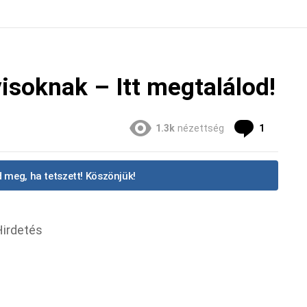
visoknak – Itt megtalálod!
Commen
1.3k
nézettség
1
 meg, ha tetszett! Köszönjük!
Hirdetés