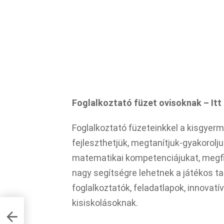
Foglalkoztató füzet ovisoknak – Itt
Foglalkoztató füzeteinkkel a kisgyer
fejleszthetjük, megtanítjuk-gyakorolju
matematikai kompetenciájukat, megfi
nagy segítségre lehetnek a játékos t
foglalkoztatók, feladatlapok, innovat
kisiskolásoknak.
tt