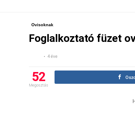
Ovisoknak
Foglalkoztató füzet o
4 éve
52
Oszd
Megosztás