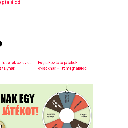
egtalálod!
 füzetek az ovis,
Foglalkoztató játékok
sztálynak
ovisoknak – Itt megtalálod!