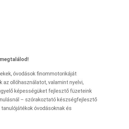
 megtalálod!
mekek, óvodások finommotorikáját
k az ollóhasználatot, valamint nyelvi,
gyelő képességüket fejlesztő füzeteink
anulásnál – szórakoztató készségfejlesztő
ív tanulójátékok óvodásoknak és