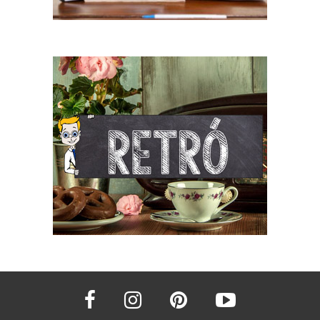
facebook
instagram
pinterest
youtube