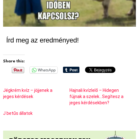
Írd meg az eredményed!
Share this:
WhatsApp
Jégkrém kvíz – jöjjenek a
Hajnali kvízlelő – Hidegen
jeges kérdések
fújnak a szelek…Segítesz a
jeges kérdésekben?
J betűs állatok