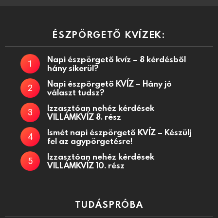
ÉSZPÖRGETŐ KVÍZEK:
Napi észpörgető kvíz – 8 kérdésből
hány sikerül?
Napi észpörgető KVÍZ – Hány jó
választ tudsz?
Izzasztóan nehéz kérdések
VILLÁMKVÍZ 8. rész
Ismét napi észpörgető KVÍZ – Készülj
fel az agypörgetésre!
Izzasztóan nehéz kérdések
VILLÁMKVÍZ 10. rész
TUDÁSPRÓBA