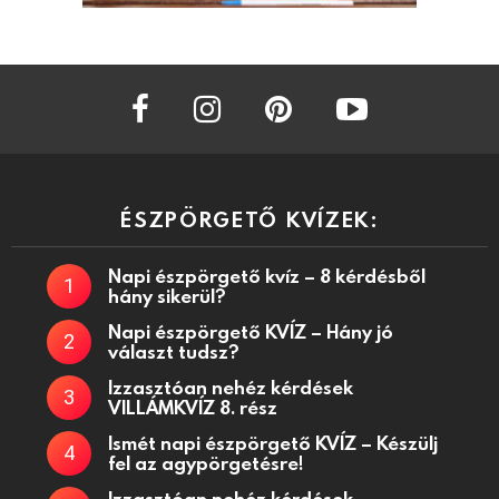
facebook
instagram
pinterest
youtube
ÉSZPÖRGETŐ KVÍZEK:
Napi észpörgető kvíz – 8 kérdésből
hány sikerül?
Napi észpörgető KVÍZ – Hány jó
választ tudsz?
Izzasztóan nehéz kérdések
VILLÁMKVÍZ 8. rész
Ismét napi észpörgető KVÍZ – Készülj
fel az agypörgetésre!
Izzasztóan nehéz kérdések