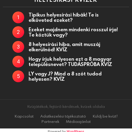
Tipikus helyesírási hibák! Te is
elköveted ezeket?
Ezeket majdnem mindenki rosszul írja!
Te köztük vagy?
8 helyesírási hiba, amit muszáj
elkerülnöd! KVÍZ
Hogy írjuk helyesen ezt a 8 magyar
településnevet? TUDÁSPRÓBA KVÍZ
LY vagy J? Mind a 8 szót tudod
helyesen? KVÍZ
Kvízjátékok, fejtörő kérdések, kvízek oldala
Kapcsolat
Adatkezelési tájékoztató
Küldj be kvízt!
Partnerek
Médiaajánlat
Powered by
WordPress