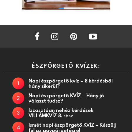
facebook
instagram
pinterest
youtube
ÉSZPÖRGETŐ KVÍZEK:
Napi észpörgető kvíz – 8 kérdésből
hány sikerül?
Napi észpörgető KVÍZ – Hány jó
választ tudsz?
Izzasztóan nehéz kérdések
VILLÁMKVÍZ 8. rész
Ismét napi észpörgető KVÍZ – Készülj
fel az agypörgetésre!