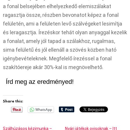
a fonal belsejében elhelyezkedő elemiszálakat
ragasztja össze, részben bevonatot képez a fonal
felületén, ami a felületen levő szálvégeket lesimítja
és leragasztja. Írezéskor tehát olyan anyaggal kezelik
a fonalat, amely jól tapad a szálakhoz, rugalmas,
sima felületű és jól ellenáll a szövés közben ható
igénybevételeknek. Megfelelő írezéssel a fonal
szakítóereje akár 30%-kal is megnövelhető.
Írd meg az eredményed!
Share this:
WhatsApp
Szálhúzásos kézimunka –
Nyári játékok ovisoknak – Itt