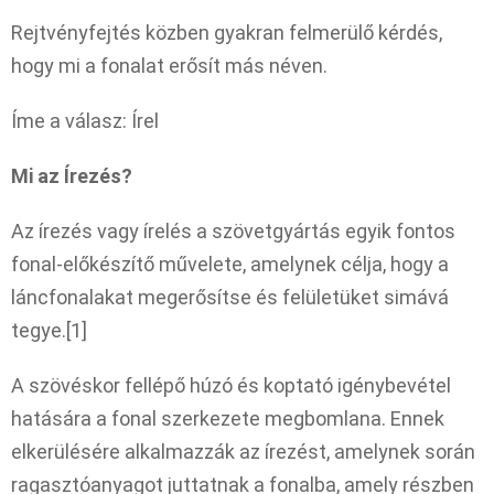
Rejtvényfejtés közben gyakran felmerülő kérdés,
hogy mi a fonalat erősít más néven.
Íme a válasz: Írel
Mi az Írezés?
Az írezés vagy írelés a szövetgyártás egyik fontos
fonal-előkészítő művelete, amelynek célja, hogy a
láncfonalakat megerősítse és felületüket simává
tegye.[1]
A szövéskor fellépő húzó és koptató igénybevétel
hatására a fonal szerkezete megbomlana. Ennek
elkerülésére alkalmazzák az írezést, amelynek során
ragasztóanyagot juttatnak a fonalba, amely részben