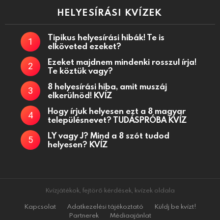
HELYESÍRÁSI KVÍZEK
Tipikus helyesírási hibák! Te is
elköveted ezeket?
Ezeket majdnem mindenki rosszul írja!
Te köztük vagy?
8 helyesírási hiba, amit muszáj
elkerülnöd! KVÍZ
Hogy írjuk helyesen ezt a 8 magyar
településnevet? TUDÁSPRÓBA KVÍZ
LY vagy J? Mind a 8 szót tudod
helyesen? KVÍZ
Kvízjátékok, fejtörő kérdések, kvízek oldala
Kapcsolat
Adatkezelési tájékoztató
Küldj be kvízt!
Partnerek
Médiaajánlat