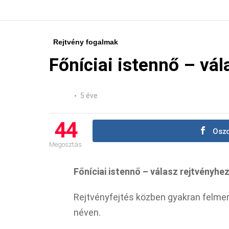
Rejtvény fogalmak
Főníciai istennő – vál
5 éve
44
Oszd
Megosztás
Főníciai istennő – válasz rejtvényhe
Rejtvényfejtés közben gyakran felmerü
néven.