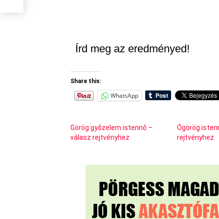
Írd meg az eredményed!
Share this:
WhatsApp
Görög győzelem istennő –
Ógörög isten
válasz rejtvényhez
rejtvényhez