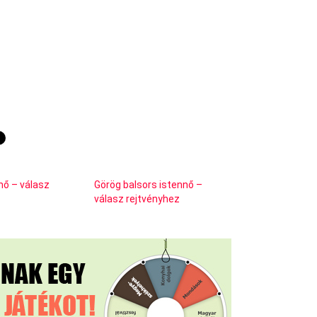
nő – válasz
Görög balsors istennő –
válasz rejtvényhez