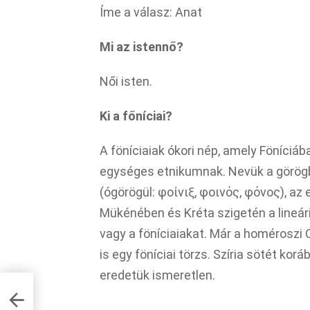
Íme a válasz: Anat
Mi az istennő?
Női isten.
Ki a főníciai?
A föníciaiak ókori nép, amely Föníciáb
egységes etnikumnak. Nevük a görögb
(ógörögül: φοίνιξ, φοινός, φόνος), az
Mükénében és Kréta szigetén a lineáris
vagy a föníciaiakat. Már a homéroszi 
is egy föníciai törzs. Szíria sötét korá
eredetük ismeretlen.