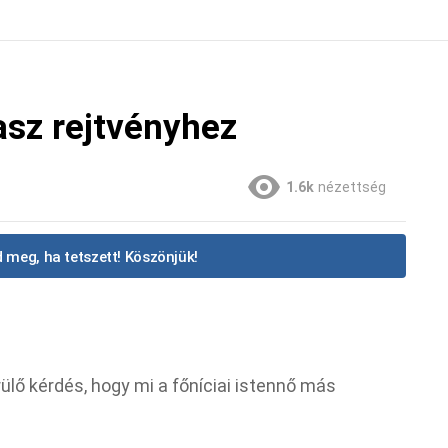
asz rejtvényhez
1.6k
nézettség
 meg, ha tetszett! Köszönjük!
z
lő kérdés, hogy mi a főníciai istennő más