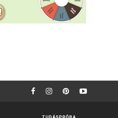
facebook
instagram
pinterest
youtube
TUDÁSPRÓBA