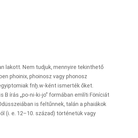
an lakott. Nem tudjuk, mennyire tekinthető
en phoinix, phoinosz vagy phonosz
 egyiptomiak fnḫ.w-ként ismerték őket.
 B írás „po-ni-ki-jo” formában említi Föníciát
Odüsszeiában is feltűnnek, talán a phaiákok
ból (i. e. 12–10. század) történetük vagy