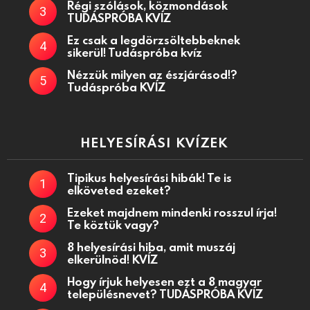
Régi szólások, közmondások
TUDÁSPRÓBA KVÍZ
Ez csak a legdörzsöltebbeknek
sikerül! Tudáspróba kvíz
Nézzük milyen az észjárásod!?
Tudáspróba KVÍZ
HELYESÍRÁSI KVÍZEK
Tipikus helyesírási hibák! Te is
elköveted ezeket?
Ezeket majdnem mindenki rosszul írja!
Te köztük vagy?
8 helyesírási hiba, amit muszáj
elkerülnöd! KVÍZ
Hogy írjuk helyesen ezt a 8 magyar
településnevet? TUDÁSPRÓBA KVÍZ