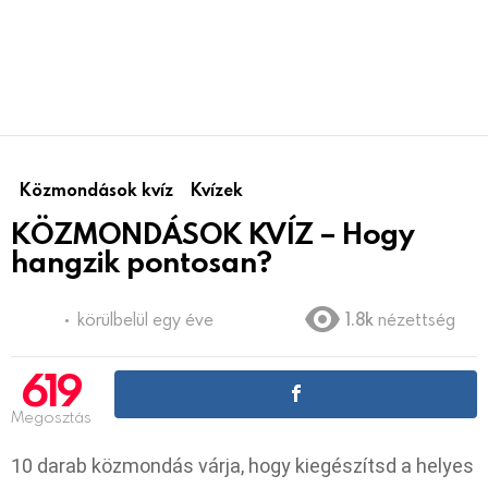
Közmondások kvíz
Kvízek
KÖZMONDÁSOK KVÍZ – Hogy
hangzik pontosan?
körülbelül egy éve
1.8k
nézettség
619
Megosztás
10 darab közmondás várja, hogy kiegészítsd a helyes