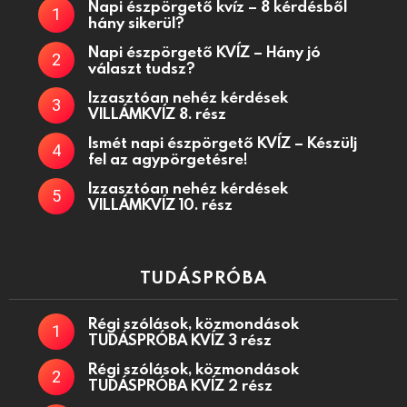
Napi észpörgető kvíz – 8 kérdésből
hány sikerül?
Napi észpörgető KVÍZ – Hány jó
választ tudsz?
Izzasztóan nehéz kérdések
VILLÁMKVÍZ 8. rész
Ismét napi észpörgető KVÍZ – Készülj
fel az agypörgetésre!
Izzasztóan nehéz kérdések
VILLÁMKVÍZ 10. rész
TUDÁSPRÓBA
Régi szólások, közmondások
TUDÁSPRÓBA KVÍZ 3 rész
Régi szólások, közmondások
TUDÁSPRÓBA KVÍZ 2 rész