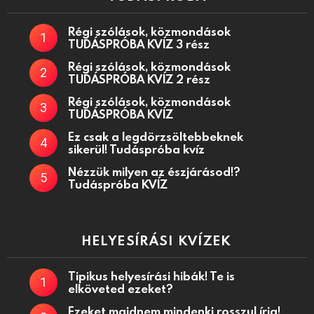
Régi szólások, közmondások
TUDÁSPRÓBA KVÍZ 3 rész
Régi szólások, közmondások
TUDÁSPRÓBA KVÍZ 2 rész
Régi szólások, közmondások
TUDÁSPRÓBA KVÍZ
Ez csak a legdörzsöltebbeknek
sikerül! Tudáspróba kvíz
Nézzük milyen az észjárásod!?
Tudáspróba KVÍZ
HELYESÍRÁSI KVÍZEK
Tipikus helyesírási hibák! Te is
elköveted ezeket?
Ezeket majdnem mindenki rosszul írja!