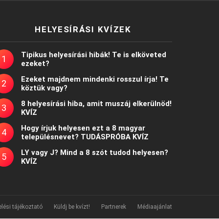
HELYESÍRÁSI KVÍZEK
Tipikus helyesírási hibák! Te is elköveted
ezeket?
Ezeket majdnem mindenki rosszul írja! Te
köztük vagy?
8 helyesírási hiba, amit muszáj elkerülnöd!
KVÍZ
Hogy írjuk helyesen ezt a 8 magyar
településnevet? TUDÁSPRÓBA KVÍZ
LY vagy J? Mind a 8 szót tudod helyesen?
KVÍZ
lési tájékoztató
Küldj be kvízt!
Partnerek
Médiaajánlat