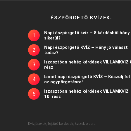
ÉSZPÖRGETŐ KVÍZEK:
Napi észpörgető kvíz – 8 kérdésből hány
sikerül?
Napi észpörgető KVÍZ – Hány jó választ
tudsz?
Izzasztóan nehéz kérdések VILLÁMKVÍZ 
rész
Ismét napi észpörgető KVÍZ – Készülj fel
az agypörgetésre!
Izzasztóan nehéz kérdések VILLÁMKVÍZ
10. rész
Kvízjátékok, fejtörő kérdések, kvízek oldala