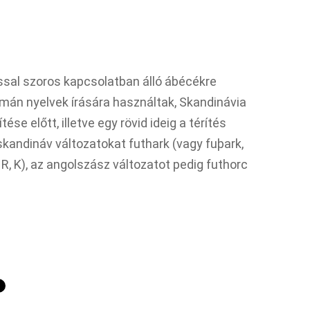
ssal szoros kapcsolatban álló ábécékre
mán nyelvek írására használtak, Skandinávia
tése előtt, illetve egy rövid ideig a térítés
 skandináv változatokat futhark (vagy fuþark,
A, R, K), az angolszász változatot pedig futhorc