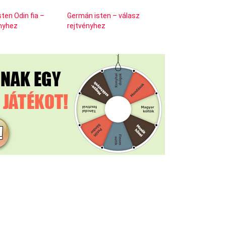
ten Odin fia –
Germán isten – válasz
ényhez
rejtvényhez