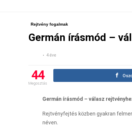
Rejtvény fogalmak
Germán írásmód – vál
4 éve
44
Oszd
Megosztás
Germán írásmód – válasz rejtvényhe
Rejtvényfejtés közben gyakran felme
néven.