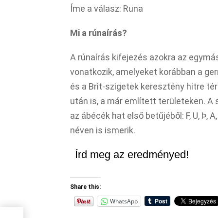
Íme a válasz: Runa
Mi a rúnaírás?
A rúnaírás kifejezés azokra az egymá
vonatkozik, amelyeket korábban a ger
és a Brit-szigetek keresztény hitre térí
után is, a már említett területeken. A
az ábécék hat első betűjéből: F, U, Þ, 
néven is ismerik.
Írd meg az eredményed!
Share this:
WhatsApp