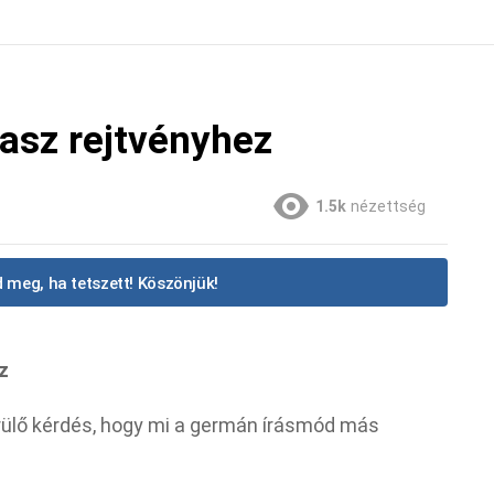
asz rejtvényhez
1.5k
nézettség
 meg, ha tetszett! Köszönjük!
z
rülő kérdés, hogy mi a germán írásmód más