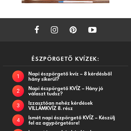
facebook
instagram
pinterest
youtube
ÉSZPÖRGETŐ KVÍZEK:
Napi észpörgető kvíz – 8 kérdésből
hány sikerül?
Napi észpörgető KVÍZ – Hány jó
választ tudsz?
Izzasztóan nehéz kérdések
VILLÁMKVÍZ 8. rész
Ismét napi észpörgető KVÍZ – Készülj
fel az agypörgetésre!