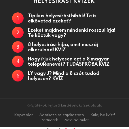
HELYESÍRÁSI KVÍZEK
Tipikus helyesírási hibák! Te is
elköveted ezeket?
Ezeket majdnem mindenki rosszul írja!
Te köztük vagy?
8 helyesírási hiba, amit muszáj
elkerülnöd! KVÍZ
Hogy írjuk helyesen ezt a 8 magyar
településnevet? TUDÁSPRÓBA KVÍZ
LY vagy J? Mind a 8 szót tudod
helyesen? KVÍZ
Kvízjátékok, fejtörő kérdések, kvízek oldala
Kapcsolat
Adatkezelési tájékoztató
Küldj be kvízt!
Partnerek
Médiaajánlat