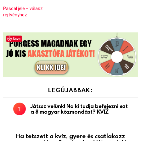
Pascal jele – válasz
rejtvényhez
Save
LEGÚJABBAK:
Játssz velünk! Na ki tudja befejezni ezt
a 8 magyar közmondást? KVÍZ
Ha tetszett a kvíz, gyere és csatlakozz