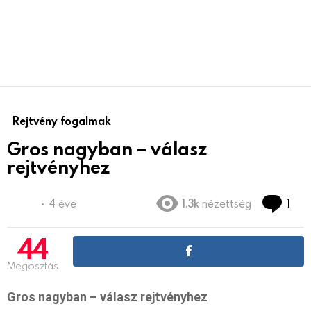
Rejtvény fogalmak
Gros nagyban – válasz
rejtvényhez
Co
4 éve
1.3k
nézettség
1
44
Megosztás
Gros nagyban – válasz rejtvényhez