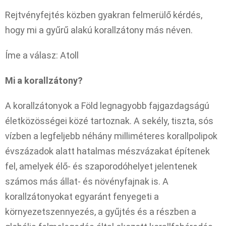
Rejtvényfejtés közben gyakran felmerülő kérdés,
hogy mi a gyűrű alakú korallzátony más néven.
Íme a válasz: Atoll
Mi a korallzátony?
A korallzátonyok a Föld legnagyobb fajgazdagságú
életközösségei közé tartoznak. A sekély, tiszta, sós
vízben a legfeljebb néhány milliméteres korallpolipok
évszázadok alatt hatalmas mészvázakat építenek
fel, amelyek élő- és szaporodóhelyet jelentenek
számos más állat- és növényfajnak is. A
korallzátonyokat egyaránt fenyegeti a
környezetszennyezés, a gyűjtés és a részben a