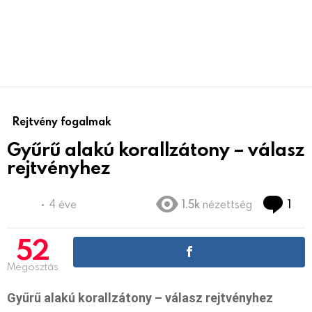
Rejtvény fogalmak
Gyűrű alakú korallzátony – válasz
rejtvényhez
Co
4 éve
1.5k
nézettség
1
52
Megosztás
Gyűrű alakú korallzátony – válasz rejtvényhez