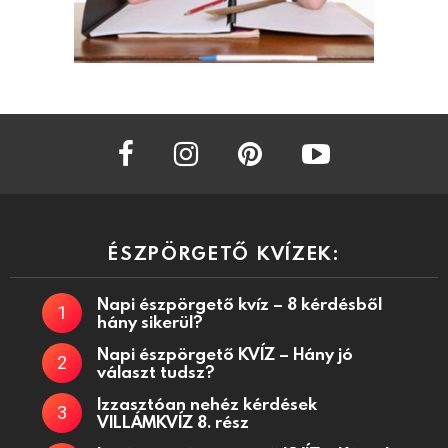
facebook
instagram
pinterest
youtube
ÉSZPÖRGETŐ KVÍZEK:
Napi észpörgető kvíz – 8 kérdésből
hány sikerül?
Napi észpörgető KVÍZ – Hány jó
választ tudsz?
Izzasztóan nehéz kérdések
VILLÁMKVÍZ 8. rész