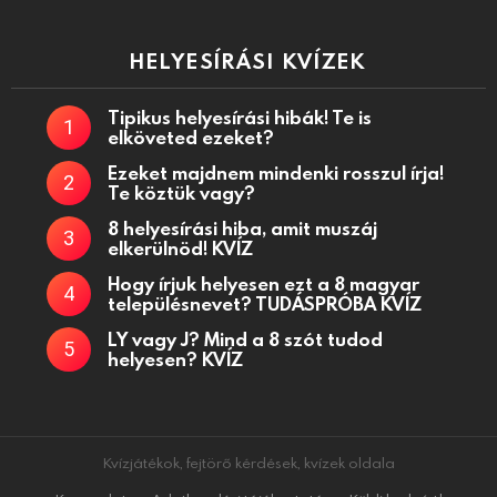
HELYESÍRÁSI KVÍZEK
Tipikus helyesírási hibák! Te is
elköveted ezeket?
Ezeket majdnem mindenki rosszul írja!
Te köztük vagy?
8 helyesírási hiba, amit muszáj
elkerülnöd! KVÍZ
Hogy írjuk helyesen ezt a 8 magyar
településnevet? TUDÁSPRÓBA KVÍZ
LY vagy J? Mind a 8 szót tudod
helyesen? KVÍZ
Kvízjátékok, fejtörő kérdések, kvízek oldala