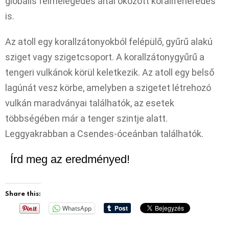
globális felmelegedés által okozott korallfehéredés
is.
Az atoll egy korallzátonyokból felépülő, gyűrű alakú
sziget vagy szigetcsoport. A korallzátonygyűrű a
tengeri vulkánok körül keletkezik. Az atoll egy belső
lagúnát vesz körbe, amelyben a szigetet létrehozó
vulkán maradványai találhatók, az esetek
többségében már a tenger szintje alatt.
Leggyakrabban a Csendes-óceánban találhatók.
Írd meg az eredményed!
Share this:
WhatsApp