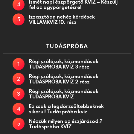
Ismét napi észpörgető KVÍZ – Készülj
fel az agypörgetésre!
Izzasztóan nehéz kérdések
VILLÁMKVÍZ 10. rész
TUDÁSPRÓBA
Régi szólások, közmondások
TUDÁSPRÓBA KVÍZ 3 rész
Régi szólások, közmondások
TUDÁSPRÓBA KVÍZ 2 rész
Régi szólások, közmondások
TUDÁSPRÓBA KVÍZ
Ez csak a legdörzsöltebbeknek
sikerül! Tudáspróba kvíz
Nézzük milyen az észjárásod!?
Tudáspróba KVÍZ