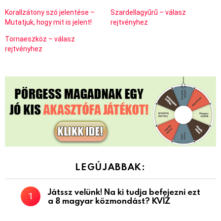
Korallzátony szó jelentése –
Szardellagyűrű – válasz
Mutatjuk, hogy mit is jelent!
rejtvényhez
Tornaeszköz – válasz
rejtvényhez
LEGÚJABBAK:
Játssz velünk! Na ki tudja befejezni ezt
a 8 magyar közmondást? KVÍZ