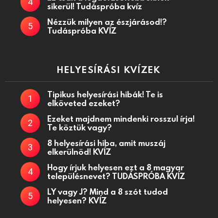
sikerül! Tudáspróba kvíz
Nézzük milyen az észjárásod!?
Tudáspróba KVÍZ
HELYESÍRÁSI KVÍZEK
Tipikus helyesírási hibák! Te is
elköveted ezeket?
Ezeket majdnem mindenki rosszul írja!
Te köztük vagy?
8 helyesírási hiba, amit muszáj
elkerülnöd! KVÍZ
Hogy írjuk helyesen ezt a 8 magyar
településnevet? TUDÁSPRÓBA KVÍZ
LY vagy J? Mind a 8 szót tudod
helyesen? KVÍZ