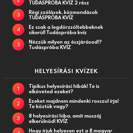
TUDÁSPRÓBA KVÍZ 2 rész
Régi szólások, közmondások
TUDÁSPRÓBA KVÍZ
Ez csak a legdörzsöltebbeknek
sikerül! Tudáspróba kvíz
Nézzük milyen az észjárásod!?
Tudáspróba KVÍZ
HELYESÍRÁSI KVÍZEK
Tipikus helyesírási hibák! Te is
elköveted ezeket?
Ezeket majdnem mindenki rosszul írja!
Te köztük vagy?
8 helyesírási hiba, amit muszáj
elkerülnöd! KVÍZ
Hogy írjuk helyesen ezt a 8 magyar