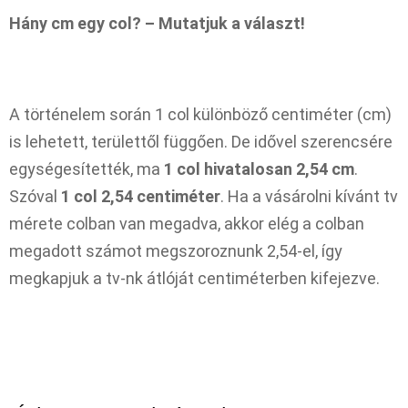
Hány cm egy col? – Mutatjuk a választ!
A történelem során 1 col különböző centiméter (cm)
is lehetett, területtől függően. De idővel szerencsére
egységesítették, ma
1 col hivatalosan 2,54 cm
.
Szóval
1 col 2,54 centiméter
. Ha a vásárolni kívánt tv
mérete colban van megadva, akkor elég a colban
megadott számot megszoroznunk 2,54-el, így
megkapjuk a tv-nk átlóját centiméterben kifejezve.