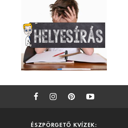
facebook
instagram
pinterest
youtube
ÉSZPÖRGETŐ KVÍZEK: