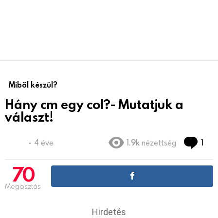
Miből készül?
Hány cm egy col?- Mutatjuk a
választ!
Co
4 éve
1.9k
nézettség
1
70
Megosztás
Hirdetés