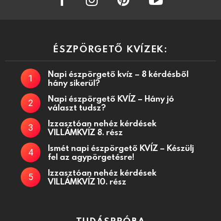
ÉSZPÖRGETŐ KVÍZEK:
Napi észpörgető kvíz – 8 kérdésből
hány sikerül?
Napi észpörgető KVÍZ – Hány jó
választ tudsz?
Izzasztóan nehéz kérdések
VILLÁMKVÍZ 8. rész
Ismét napi észpörgető KVÍZ – Készülj
fel az agypörgetésre!
Izzasztóan nehéz kérdések
VILLÁMKVÍZ 10. rész
TUDÁSPRÓBA