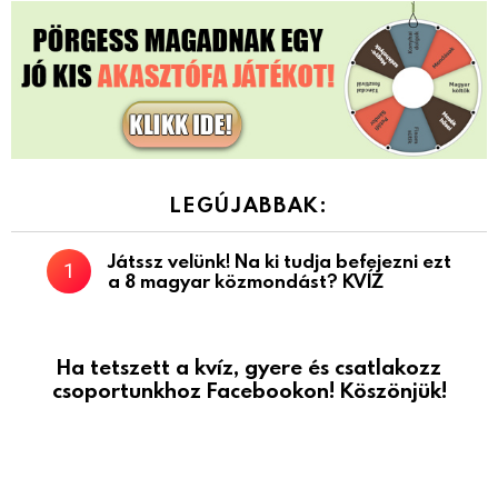
LEGÚJABBAK:
Játssz velünk! Na ki tudja befejezni ezt
a 8 magyar közmondást? KVÍZ
Ha tetszett a kvíz, gyere és csatlakozz
csoportunkhoz Facebookon! Köszönjük!