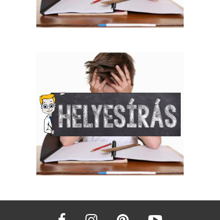
facebook
instagram
pinterest
youtube