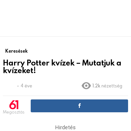
Keresések
Harry Potter kvízek – Mutatjuk a
kvízeket!
4 éve
1.2k
nézettség
61
Megosztás
Hirdetés