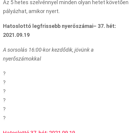
Az 5 hetes szelvénnyel minden olyan hetet követően
pályázhat, amikor nyert.
Hatoslottó legfrissebb nyerőszámai– 37. hét:
2021.09.19
A sorsolás 16:00-kor kezdődik, jövünk a
nyerőszámokkal
?
?
?
?
?
?
Hatoslottó 37. hét: 2021.09.19