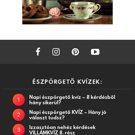
facebook
instagram
pinterest
youtube
ÉSZPÖRGETŐ KVÍZEK:
Napi észpörgető kvíz – 8 kérdésből
hány sikerül?
Napi észpörgető KVÍZ – Hány jó
választ tudsz?
Izzasztóan nehéz kérdések
VILLÁMKVÍZ 8. rész