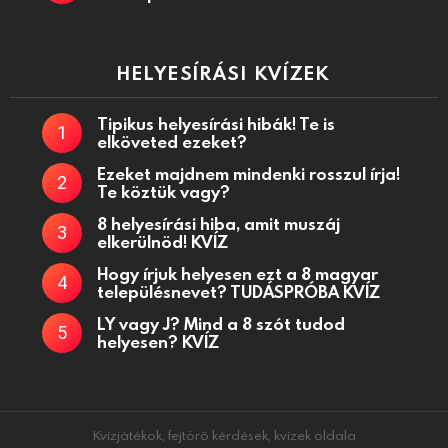
HELYESÍRÁSI KVÍZEK
Tipikus helyesírási hibák! Te is
elköveted ezeket?
Ezeket majdnem mindenki rosszul írja!
Te köztük vagy?
8 helyesírási hiba, amit muszáj
elkerülnöd! KVÍZ
Hogy írjuk helyesen ezt a 8 magyar
településnevet? TUDÁSPRÓBA KVÍZ
LY vagy J? Mind a 8 szót tudod
helyesen? KVÍZ
Kvízjátékok, fejtörő kérdések, kvízek oldala