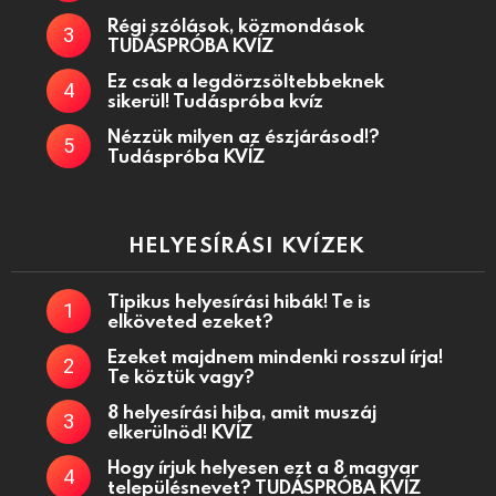
Régi szólások, közmondások
TUDÁSPRÓBA KVÍZ
Ez csak a legdörzsöltebbeknek
sikerül! Tudáspróba kvíz
Nézzük milyen az észjárásod!?
Tudáspróba KVÍZ
HELYESÍRÁSI KVÍZEK
Tipikus helyesírási hibák! Te is
elköveted ezeket?
Ezeket majdnem mindenki rosszul írja!
Te köztük vagy?
8 helyesírási hiba, amit muszáj
elkerülnöd! KVÍZ
Hogy írjuk helyesen ezt a 8 magyar
településnevet? TUDÁSPRÓBA KVÍZ