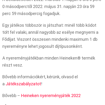
0 másodperctől 2022. május 31. napján 23 óra 59
perc 59 másodpercig fogadjuk.
Egy játékos többször is játszhat: minél több kódot
tölt fel valaki, annál nagyobb az esélye megnyerni a
Fődíjat. Viszont összesen mindenki maximum 1 db
nyereményre lehet jogosult díjtípusonként.
A nyereményjátékban minden Heineken® termék
részt vesz.
Bővebb információkért, kérünk, olvasd el
a
Játékszabályzatot
!
Bővebb –
Heineken nyereményjáték 2022