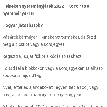
Heineken nyereményjáték 2022 – Koccints a
nyereményekre!
Hogyan játszhatok?
Vásárolj bármilyen Heineken® terméket, és őrizd
meg a blokkot vagy a sorsjegyet!
Regisztrálj saját fiókot a kódfeltöltéshez!
Töltsd fel a blokkokon vagy a sorsjegyeken található
kódokat május 31-ig!
Nyerj értékes ajándékokat: legyen tiéd a fődíj vagy
havi, a heti és a napi nyeremények egyike!
A beküldéseidet 2022. március 1. napján 0 óra 0 perc