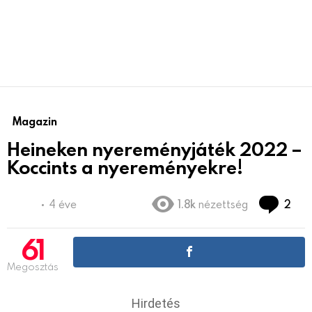
Magazin
Heineken nyereményjáték 2022 –
Koccints a nyereményekre!
hoz
4 éve
1.8k
nézettség
2
61
Megosztás
Hirdetés