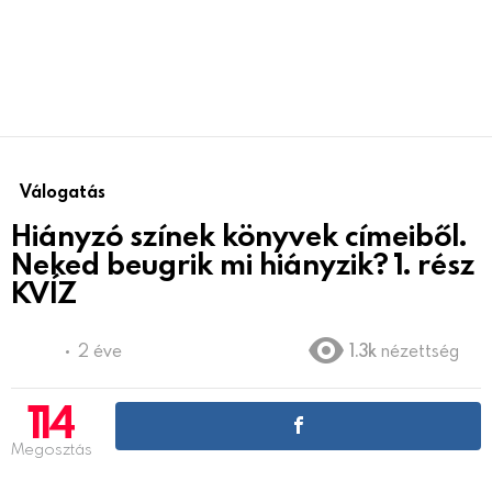
Válogatás
Hiányzó színek könyvek címeiből.
Neked beugrik mi hiányzik? 1. rész
KVÍZ
2 éve
1.3k
nézettség
114
Megosztás