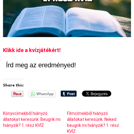
Klikk ide a kvízjátékért!
Írd meg az eredményed!
Share this:
WhatsApp
Könyvcímekből hiányzó
Filmcímekből hiányzó
állatokat keresünk. Beugrik mi
állatokat keresünk. Neked
hiányzik? 1. rész KVÍZ
beugrik mi hiányzik? 1. rész
KVÍZ