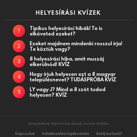
HELYESÍRÁSI KVÍZEK
Tipikus helyesírási hibák! Te is
elköveted ezeket?
Ezeket majdnem mindenki rosszul írja!
Te köztük vagy?
8 helyesírási hiba, amit muszáj
elkerülnöd! KVÍZ
Hogy írjuk helyesen ezt a 8 magyar
településnevet? TUDÁSPRÓBA KVÍZ
LY vagy J? Mind a 8 szót tudod
helyesen? KVÍZ
Kvízjátékok, fejtörő kérdések, kvízek oldala
Kapcsolat
Adatkezelési tájékoztató
Küldj be kvízt!