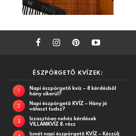
facebook
instagram
pinterest
youtube
ÉSZPÖRGETŐ KVÍZEK:
Napi észpörgető kvíz – 8 kérdésből
hány sikerül?
Napi észpörgető KVÍZ – Hány jó
választ tudsz?
Izzasztóan nehéz kérdések
VILLÁMKVÍZ 8. rész
Ismét napi észpörgető KVÍZ – Készülj