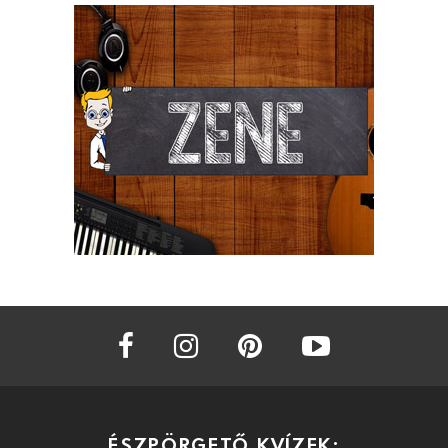
facebook
instagram
pinterest
youtube
ÉSZPÖRGETŐ KVÍZEK: