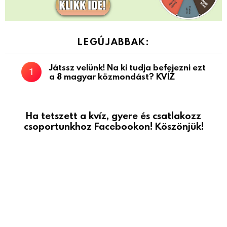
LEGÚJABBAK:
Játssz velünk! Na ki tudja befejezni ezt
a 8 magyar közmondást? KVÍZ
Ha tetszett a kvíz, gyere és csatlakozz
csoportunkhoz Facebookon! Köszönjük!