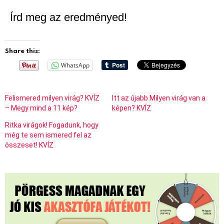
Írd meg az eredményed!
Share this:
WhatsApp
Felismered milyen virág? KVÍZ
Itt az újabb Milyen virág van a
– Megy mind a 11 kép?
képen? KVÍZ
Ritka virágok! Fogadunk, hogy
még te sem ismered fel az
összeset! KVÍZ