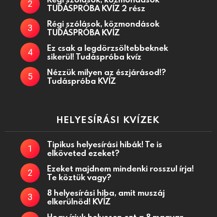
TUDÁSPRÓBA KVÍZ 2 rész
Régi szólások, közmondások
TUDÁSPRÓBA KVÍZ
Ez csak a legdörzsöltebbeknek
sikerül! Tudáspróba kvíz
Nézzük milyen az észjárásod!?
Tudáspróba KVÍZ
HELYESÍRÁSI KVÍZEK
Tipikus helyesírási hibák! Te is
elköveted ezeket?
Ezeket majdnem mindenki rosszul írja!
Te köztük vagy?
8 helyesírási hiba, amit muszáj
elkerülnöd! KVÍZ
Hogy írjuk helyesen ezt a 8 magyar