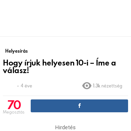
Helyesírás
Hogy írjuk helyesen 10-i – Íme a
válasz!
4 éve
1.3k
nézettség
70
Megosztás
Hirdetés