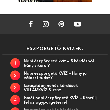
facebook
instagram
pinterest
youtube
ÉSZPÖRGETŐ KVÍZEK:
Napi észpörgető kvíz – 8 kérdésből
hány sikerül?
Napi észpörgető KVÍZ – Hány jó
választ tudsz?
Izzasztóan nehéz kérdések
VILLÁMKVÍZ 8. rész
Ismét napi észpörgető KVÍZ – Készülj
fel az agypörgetésre!
Izzasztóan nehéz kérdések