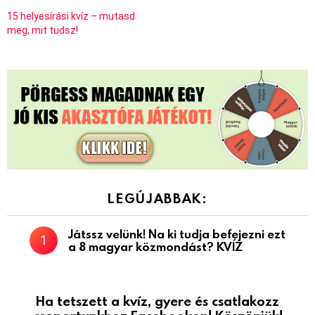
15 helyesírási kvíz – mutasd
meg, mit tudsz!
LEGÚJABBAK:
Játssz velünk! Na ki tudja befejezni ezt
a 8 magyar közmondást? KVÍZ
Ha tetszett a kvíz, gyere és csatlakozz