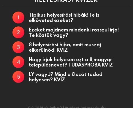
Tipikus helyesírási hibák! Te is
elköveted ezeket?
Ezeket majdnem mindenki rosszul írja!
Te köztük vagy?
8 helyesírási hiba, amit muszáj
elkerülnöd! KVÍZ
Hogy írjuk helyesen ezt a 8 magyar
településnevet? TUDÁSPRÓBA KVÍZ
LY vagy J? Mind a 8 szót tudod
helyesen? KVÍZ
Kvízjátékok, fejtörő kérdések, kvízek oldala
Kapcsolat
Adatkezelési tájékoztató
Küldj be kvízt!
Partnerek
Médiaajánlat
Powered by
WordPress