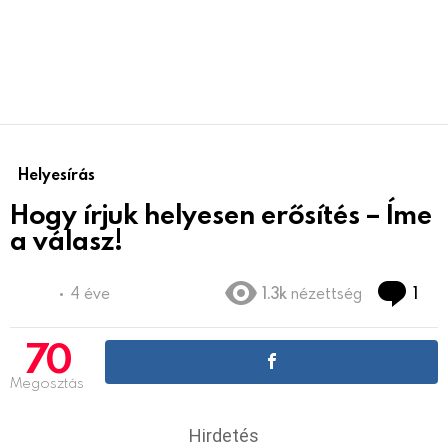
Helyesírás
Hogy írjuk helyesen erősítés – Íme
a válasz!
Co
4 éve
1.3k
nézettség
1
70
Megosztás
Hirdetés