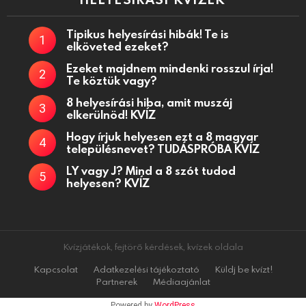
Tipikus helyesírási hibák! Te is
elköveted ezeket?
Ezeket majdnem mindenki rosszul írja!
Te köztük vagy?
8 helyesírási hiba, amit muszáj
elkerülnöd! KVÍZ
Hogy írjuk helyesen ezt a 8 magyar
településnevet? TUDÁSPRÓBA KVÍZ
LY vagy J? Mind a 8 szót tudod
helyesen? KVÍZ
Kvízjátékok, fejtörő kérdések, kvízek oldala
Kapcsolat
Adatkezelési tájékoztató
Küldj be kvízt!
Partnerek
Médiaajánlat
Powered by
WordPress