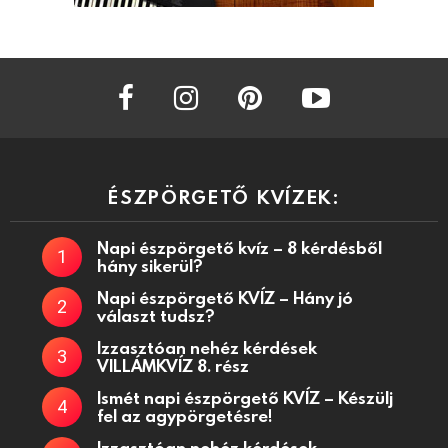
facebook
instagram
pinterest
youtube
ÉSZPÖRGETŐ KVÍZEK:
Napi észpörgető kvíz – 8 kérdésből
hány sikerül?
Napi észpörgető KVÍZ – Hány jó
választ tudsz?
Izzasztóan nehéz kérdések
VILLÁMKVÍZ 8. rész
Ismét napi észpörgető KVÍZ – Készülj
fel az agypörgetésre!
Izzasztóan nehéz kérdések