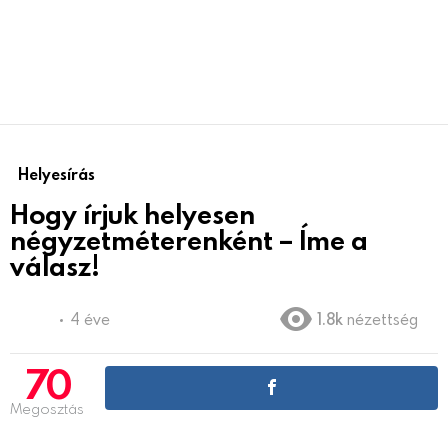
Helyesírás
Hogy írjuk helyesen
négyzetméterenként – Íme a
válasz!
4 éve
1.8k
nézettség
70
Megosztás