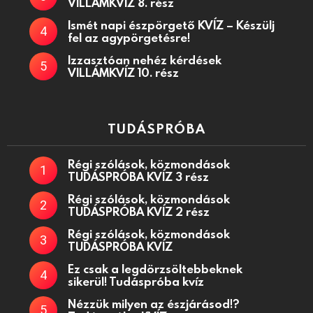
VILLÁMKVÍZ 8. rész
Ismét napi észpörgető KVÍZ – Készülj
fel az agypörgetésre!
Izzasztóan nehéz kérdések
VILLÁMKVÍZ 10. rész
TUDÁSPRÓBA
Régi szólások, közmondások
TUDÁSPRÓBA KVÍZ 3 rész
Régi szólások, közmondások
TUDÁSPRÓBA KVÍZ 2 rész
Régi szólások, közmondások
TUDÁSPRÓBA KVÍZ
Ez csak a legdörzsöltebbeknek
sikerül! Tudáspróba kvíz
Nézzük milyen az észjárásod!?