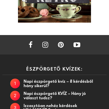
facebook
instagram
pinterest
youtube
ÉSZPÖRGETŐ KVÍZEK:
Napi észpörgető kvíz – 8 kérdésből
hány sikerül?
Napi észpörgető KVÍZ – Hány jó
választ tudsz?
Izzasztóan nehéz kérdések