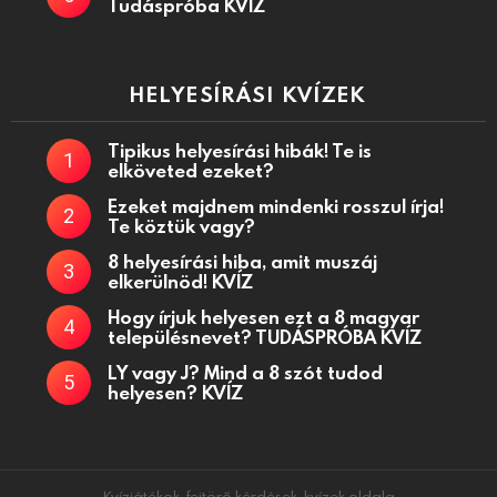
Tudáspróba KVÍZ
HELYESÍRÁSI KVÍZEK
Tipikus helyesírási hibák! Te is
elköveted ezeket?
Ezeket majdnem mindenki rosszul írja!
Te köztük vagy?
8 helyesírási hiba, amit muszáj
elkerülnöd! KVÍZ
Hogy írjuk helyesen ezt a 8 magyar
településnevet? TUDÁSPRÓBA KVÍZ
LY vagy J? Mind a 8 szót tudod
helyesen? KVÍZ
Kvízjátékok, fejtörő kérdések, kvízek oldala