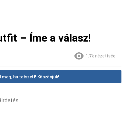
tfit – Íme a válasz!
1.7k
nézettség
 meg, ha tetszett! Köszönjük!
Hirdetés