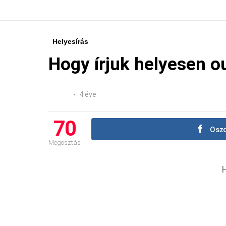
Helyesírás
Hogy írjuk helyesen ou
4 éve
70
Oszd
Megosztás