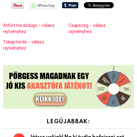
WhatsApp
Átfúrt hordódugó – válasz
Csapszeg – válasz
rejtvényhez
rejtvényhez
Tokaji hordó – válasz
rejtvényhez
LEGÚJABBAK:
Játssz velünk! Na ki tudja befejezni ezt