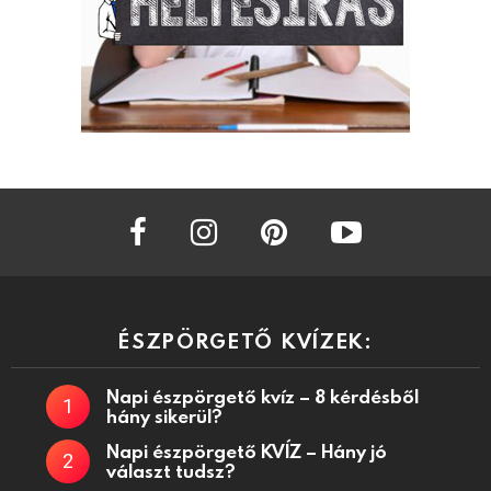
facebook
instagram
pinterest
youtube
ÉSZPÖRGETŐ KVÍZEK:
Napi észpörgető kvíz – 8 kérdésből
hány sikerül?
Napi észpörgető KVÍZ – Hány jó
választ tudsz?