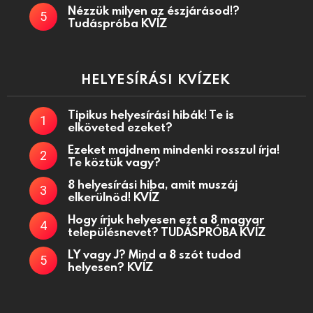
Nézzük milyen az észjárásod!?
Tudáspróba KVÍZ
HELYESÍRÁSI KVÍZEK
Tipikus helyesírási hibák! Te is
elköveted ezeket?
Ezeket majdnem mindenki rosszul írja!
Te köztük vagy?
8 helyesírási hiba, amit muszáj
elkerülnöd! KVÍZ
Hogy írjuk helyesen ezt a 8 magyar
településnevet? TUDÁSPRÓBA KVÍZ
LY vagy J? Mind a 8 szót tudod
helyesen? KVÍZ