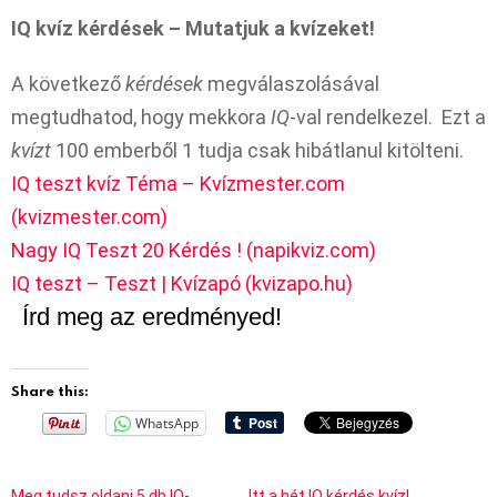
IQ kvíz kérdések – Mutatjuk a kvízeket!
A következő
kérdések
megválaszolásával
megtudhatod, hogy mekkora
IQ
-val rendelkezel. Ezt a
kvízt
100 emberből 1 tudja csak hibátlanul kitölteni.
IQ teszt kvíz Téma – Kvízmester.com
(kvizmester.com)
Nagy IQ Teszt 20 Kérdés ! (napikviz.com)
IQ teszt – Teszt | Kvízapó (kvizapo.hu)
Írd meg az eredményed!
Share this:
WhatsApp
Meg tudsz oldani 5 db IQ-
Itt a hét IQ kérdés kvíz!