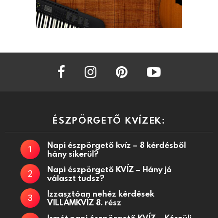
facebook
instagram
pinterest
youtube
ÉSZPÖRGETŐ KVÍZEK:
Napi észpörgető kvíz – 8 kérdésből
hány sikerül?
Napi észpörgető KVÍZ – Hány jó
választ tudsz?
Izzasztóan nehéz kérdések
VILLÁMKVÍZ 8. rész
Ismét napi észpörgető KVÍZ – Készülj