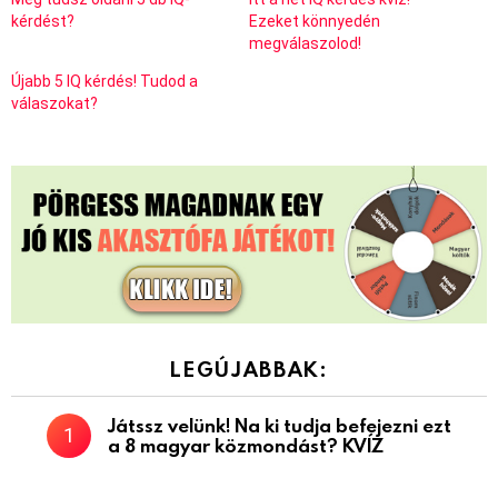
kérdést?
Ezeket könnyedén
megválaszolod!
Újabb 5 IQ kérdés! Tudod a
válaszokat?
LEGÚJABBAK:
Játssz velünk! Na ki tudja befejezni ezt
a 8 magyar közmondást? KVÍZ