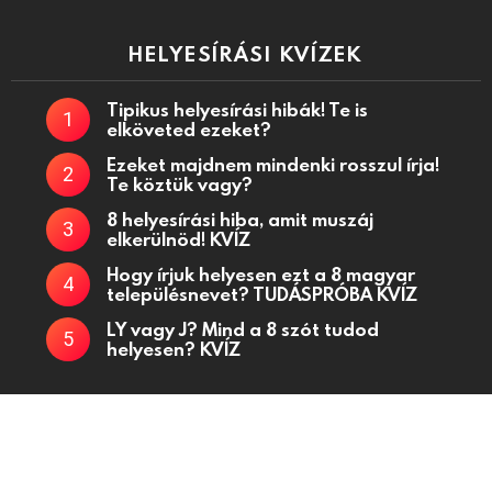
HELYESÍRÁSI KVÍZEK
Tipikus helyesírási hibák! Te is
elköveted ezeket?
Ezeket majdnem mindenki rosszul írja!
Te köztük vagy?
8 helyesírási hiba, amit muszáj
elkerülnöd! KVÍZ
Hogy írjuk helyesen ezt a 8 magyar
településnevet? TUDÁSPRÓBA KVÍZ
LY vagy J? Mind a 8 szót tudod
helyesen? KVÍZ
Kvízjátékok, fejtörő kérdések, kvízek oldala
Kapcsolat
Adatkezelési tájékoztató
Küldj be kvízt!