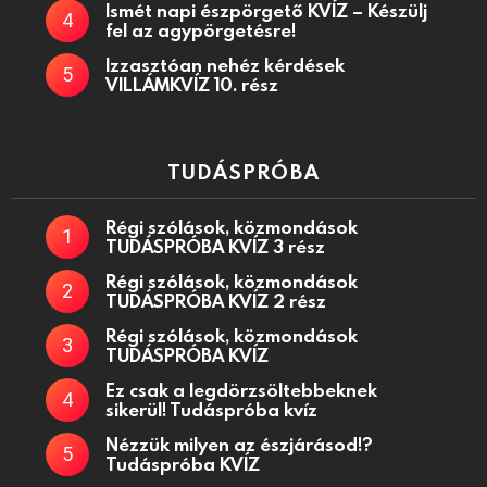
Ismét napi észpörgető KVÍZ – Készülj
fel az agypörgetésre!
Izzasztóan nehéz kérdések
VILLÁMKVÍZ 10. rész
TUDÁSPRÓBA
Régi szólások, közmondások
TUDÁSPRÓBA KVÍZ 3 rész
Régi szólások, közmondások
TUDÁSPRÓBA KVÍZ 2 rész
Régi szólások, közmondások
TUDÁSPRÓBA KVÍZ
Ez csak a legdörzsöltebbeknek
sikerül! Tudáspróba kvíz
Nézzük milyen az észjárásod!?
Tudáspróba KVÍZ