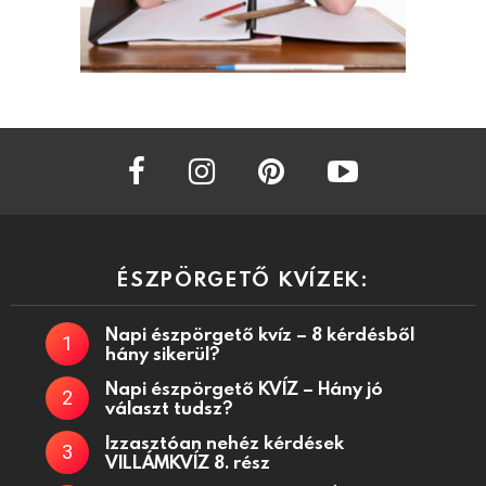
facebook
instagram
pinterest
youtube
ÉSZPÖRGETŐ KVÍZEK:
Napi észpörgető kvíz – 8 kérdésből
hány sikerül?
Napi észpörgető KVÍZ – Hány jó
választ tudsz?
Izzasztóan nehéz kérdések
VILLÁMKVÍZ 8. rész