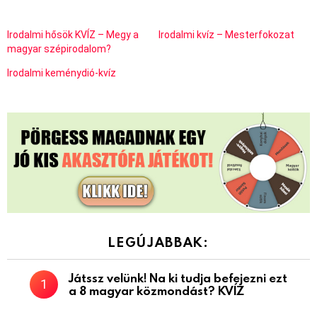
Irodalmi hősök KVÍZ – Megy a
Irodalmi kvíz – Mesterfokozat
magyar szépirodalom?
Irodalmi keménydió-kvíz
LEGÚJABBAK:
Játssz velünk! Na ki tudja befejezni ezt
a 8 magyar közmondást? KVÍZ